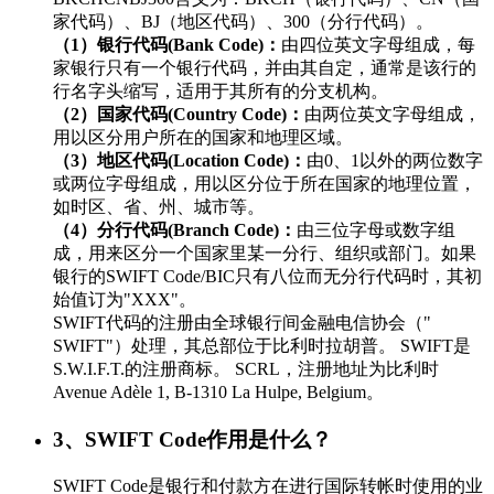
家代码）、BJ（地区代码）、300（分行代码）。
（1）银行代码(Bank Code)：
由四位英文字母组成，每
家银行只有一个银行代码，并由其自定，通常是该行的
行名字头缩写，适用于其所有的分支机构。
（2）国家代码(Country Code)：
由两位英文字母组成，
用以区分用户所在的国家和地理区域。
（3）地区代码(Location Code)：
由0、1以外的两位数字
或两位字母组成，用以区分位于所在国家的地理位置，
如时区、省、州、城市等。
（4）分行代码(Branch Code)：
由三位字母或数字组
成，用来区分一个国家里某一分行、组织或部门。如果
银行的SWIFT Code/BIC只有八位而无分行代码时，其初
始值订为"XXX"。
SWIFT代码的注册由全球银行间金融电信协会（"
SWIFT"）处理，其总部位于比利时拉胡普。 SWIFT是
S.W.I.F.T.的注册商标。 SCRL，注册地址为比利时
Avenue Adèle 1, B-1310 La Hulpe, Belgium。
3、SWIFT Code作用是什么？
SWIFT Code是银行和付款方在进行国际转帐时使用的业