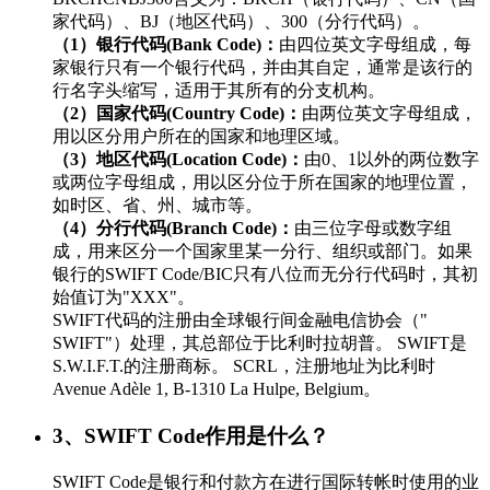
家代码）、BJ（地区代码）、300（分行代码）。
（1）银行代码(Bank Code)：
由四位英文字母组成，每
家银行只有一个银行代码，并由其自定，通常是该行的
行名字头缩写，适用于其所有的分支机构。
（2）国家代码(Country Code)：
由两位英文字母组成，
用以区分用户所在的国家和地理区域。
（3）地区代码(Location Code)：
由0、1以外的两位数字
或两位字母组成，用以区分位于所在国家的地理位置，
如时区、省、州、城市等。
（4）分行代码(Branch Code)：
由三位字母或数字组
成，用来区分一个国家里某一分行、组织或部门。如果
银行的SWIFT Code/BIC只有八位而无分行代码时，其初
始值订为"XXX"。
SWIFT代码的注册由全球银行间金融电信协会（"
SWIFT"）处理，其总部位于比利时拉胡普。 SWIFT是
S.W.I.F.T.的注册商标。 SCRL，注册地址为比利时
Avenue Adèle 1, B-1310 La Hulpe, Belgium。
3、SWIFT Code作用是什么？
SWIFT Code是银行和付款方在进行国际转帐时使用的业