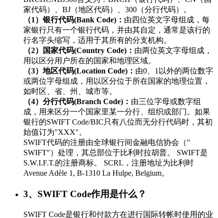
家代码）、BJ（地区代码）、300（分行代码）。
（1）银行代码(Bank Code)：
由四位英文字母组成，每
家银行只有一个银行代码，并由其自定，通常是该行的
行名字头缩写，适用于其所有的分支机构。
（2）国家代码(Country Code)：
由两位英文字母组成，
用以区分用户所在的国家和地理区域。
（3）地区代码(Location Code)：
由0、1以外的两位数字
或两位字母组成，用以区分位于所在国家的地理位置，
如时区、省、州、城市等。
（4）分行代码(Branch Code)：
由三位字母或数字组
成，用来区分一个国家里某一分行、组织或部门。如果
银行的SWIFT Code/BIC只有八位而无分行代码时，其初
始值订为"XXX"。
SWIFT代码的注册由全球银行间金融电信协会（"
SWIFT"）处理，其总部位于比利时拉胡普。 SWIFT是
S.W.I.F.T.的注册商标。 SCRL，注册地址为比利时
Avenue Adèle 1, B-1310 La Hulpe, Belgium。
3、SWIFT Code作用是什么？
SWIFT Code是银行和付款方在进行国际转帐时使用的业