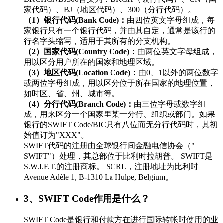
家代码）、BJ（地区代码）、300（分行代码）。
（1）银行代码(Bank Code)：
由四位英文字母组成，每
家银行只有一个银行代码，并由其自定，通常是该行的
行名字头缩写，适用于其所有的分支机构。
（2）国家代码(Country Code)：
由两位英文字母组成，
用以区分用户所在的国家和地理区域。
（3）地区代码(Location Code)：
由0、1以外的两位数字
或两位字母组成，用以区分位于所在国家的地理位置，
如时区、省、州、城市等。
（4）分行代码(Branch Code)：
由三位字母或数字组
成，用来区分一个国家里某一分行、组织或部门。如果
银行的SWIFT Code/BIC只有八位而无分行代码时，其初
始值订为"XXX"。
SWIFT代码的注册由全球银行间金融电信协会（"
SWIFT"）处理，其总部位于比利时拉胡普。 SWIFT是
S.W.I.F.T.的注册商标。 SCRL，注册地址为比利时
Avenue Adèle 1, B-1310 La Hulpe, Belgium。
3、SWIFT Code作用是什么？
SWIFT Code是银行和付款方在进行国际转帐时使用的业