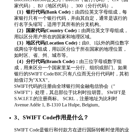
家代码）、BJ（地区代码）、300（分行代码）。
（1）银行代码(Bank Code)：
由四位英文字母组成，每
家银行只有一个银行代码，并由其自定，通常是该行的
行名字头缩写，适用于其所有的分支机构。
（2）国家代码(Country Code)：
由两位英文字母组成，
用以区分用户所在的国家和地理区域。
（3）地区代码(Location Code)：
由0、1以外的两位数字
或两位字母组成，用以区分位于所在国家的地理位置，
如时区、省、州、城市等。
（4）分行代码(Branch Code)：
由三位字母或数字组
成，用来区分一个国家里某一分行、组织或部门。如果
银行的SWIFT Code/BIC只有八位而无分行代码时，其初
始值订为"XXX"。
SWIFT代码的注册由全球银行间金融电信协会（"
SWIFT"）处理，其总部位于比利时拉胡普。 SWIFT是
S.W.I.F.T.的注册商标。 SCRL，注册地址为比利时
Avenue Adèle 1, B-1310 La Hulpe, Belgium。
3、SWIFT Code作用是什么？
SWIFT Code是银行和付款方在进行国际转帐时使用的业