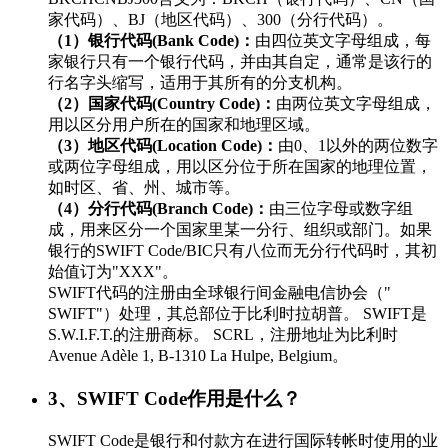
家代码）、BJ（地区代码）、300（分行代码）。
（1）银行代码(Bank Code)：
由四位英文字母组成，每
家银行只有一个银行代码，并由其自定，通常是该行的
行名字头缩写，适用于其所有的分支机构。
（2）国家代码(Country Code)：
由两位英文字母组成，
用以区分用户所在的国家和地理区域。
（3）地区代码(Location Code)：
由0、1以外的两位数字
或两位字母组成，用以区分位于所在国家的地理位置，
如时区、省、州、城市等。
（4）分行代码(Branch Code)：
由三位字母或数字组
成，用来区分一个国家里某一分行、组织或部门。如果
银行的SWIFT Code/BIC只有八位而无分行代码时，其初
始值订为"XXX"。
SWIFT代码的注册由全球银行间金融电信协会（"
SWIFT"）处理，其总部位于比利时拉胡普。 SWIFT是
S.W.I.F.T.的注册商标。 SCRL，注册地址为比利时
Avenue Adèle 1, B-1310 La Hulpe, Belgium。
3、SWIFT Code作用是什么？
SWIFT Code是银行和付款方在进行国际转帐时使用的业