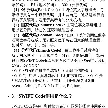
家代码）、BJ（地区代码）、300（分行代码）。
（1）银行代码(Bank Code)：
由四位英文字母组成，每
家银行只有一个银行代码，并由其自定，通常是该行的
行名字头缩写，适用于其所有的分支机构。
（2）国家代码(Country Code)：
由两位英文字母组成，
用以区分用户所在的国家和地理区域。
（3）地区代码(Location Code)：
由0、1以外的两位数字
或两位字母组成，用以区分位于所在国家的地理位置，
如时区、省、州、城市等。
（4）分行代码(Branch Code)：
由三位字母或数字组
成，用来区分一个国家里某一分行、组织或部门。如果
银行的SWIFT Code/BIC只有八位而无分行代码时，其初
始值订为"XXX"。
SWIFT代码的注册由全球银行间金融电信协会（"
SWIFT"）处理，其总部位于比利时拉胡普。 SWIFT是
S.W.I.F.T.的注册商标。 SCRL，注册地址为比利时
Avenue Adèle 1, B-1310 La Hulpe, Belgium。
3、SWIFT Code作用是什么？
SWIFT Code是银行和付款方在进行国际转帐时使用的业