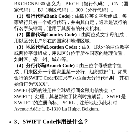
BKCHCNBJ300含义为：BKCH（银行代码）、CN（国
家代码）、BJ（地区代码）、300（分行代码）。
（1）银行代码(Bank Code)：
由四位英文字母组成，每
家银行只有一个银行代码，并由其自定，通常是该行的
行名字头缩写，适用于其所有的分支机构。
（2）国家代码(Country Code)：
由两位英文字母组成，
用以区分用户所在的国家和地理区域。
（3）地区代码(Location Code)：
由0、1以外的两位数字
或两位字母组成，用以区分位于所在国家的地理位置，
如时区、省、州、城市等。
（4）分行代码(Branch Code)：
由三位字母或数字组
成，用来区分一个国家里某一分行、组织或部门。如果
银行的SWIFT Code/BIC只有八位而无分行代码时，其初
始值订为"XXX"。
SWIFT代码的注册由全球银行间金融电信协会（"
SWIFT"）处理，其总部位于比利时拉胡普。 SWIFT是
S.W.I.F.T.的注册商标。 SCRL，注册地址为比利时
Avenue Adèle 1, B-1310 La Hulpe, Belgium。
3、SWIFT Code作用是什么？