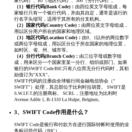
家代码）、BJ（地区代码）、300（分行代码）。
（1）银行代码(Bank Code)：
由四位英文字母组成，每
家银行只有一个银行代码，并由其自定，通常是该行的
行名字头缩写，适用于其所有的分支机构。
（2）国家代码(Country Code)：
由两位英文字母组成，
用以区分用户所在的国家和地理区域。
（3）地区代码(Location Code)：
由0、1以外的两位数字
或两位字母组成，用以区分位于所在国家的地理位置，
如时区、省、州、城市等。
（4）分行代码(Branch Code)：
由三位字母或数字组
成，用来区分一个国家里某一分行、组织或部门。如果
银行的SWIFT Code/BIC只有八位而无分行代码时，其初
始值订为"XXX"。
SWIFT代码的注册由全球银行间金融电信协会（"
SWIFT"）处理，其总部位于比利时拉胡普。 SWIFT是
S.W.I.F.T.的注册商标。 SCRL，注册地址为比利时
Avenue Adèle 1, B-1310 La Hulpe, Belgium。
3、SWIFT Code作用是什么？
SWIFT Code是银行和付款方在进行国际转帐时使用的业
务标识符代码（BIC）。