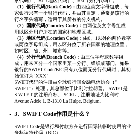
家代码）、BJ（地区代码）、300（分行代码）。
（1）银行代码(Bank Code)：
由四位英文字母组成，每
家银行只有一个银行代码，并由其自定，通常是该行的
行名字头缩写，适用于其所有的分支机构。
（2）国家代码(Country Code)：
由两位英文字母组成，
用以区分用户所在的国家和地理区域。
（3）地区代码(Location Code)：
由0、1以外的两位数字
或两位字母组成，用以区分位于所在国家的地理位置，
如时区、省、州、城市等。
（4）分行代码(Branch Code)：
由三位字母或数字组
成，用来区分一个国家里某一分行、组织或部门。如果
银行的SWIFT Code/BIC只有八位而无分行代码时，其初
始值订为"XXX"。
SWIFT代码的注册由全球银行间金融电信协会（"
SWIFT"）处理，其总部位于比利时拉胡普。 SWIFT是
S.W.I.F.T.的注册商标。 SCRL，注册地址为比利时
Avenue Adèle 1, B-1310 La Hulpe, Belgium。
3、SWIFT Code作用是什么？
SWIFT Code是银行和付款方在进行国际转帐时使用的业
务标识符代码（BIC）。