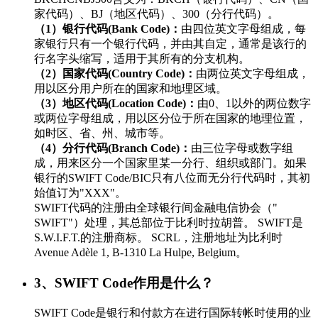
家代码）、BJ（地区代码）、300（分行代码）。
（1）银行代码(Bank Code)：
由四位英文字母组成，每
家银行只有一个银行代码，并由其自定，通常是该行的
行名字头缩写，适用于其所有的分支机构。
（2）国家代码(Country Code)：
由两位英文字母组成，
用以区分用户所在的国家和地理区域。
（3）地区代码(Location Code)：
由0、1以外的两位数字
或两位字母组成，用以区分位于所在国家的地理位置，
如时区、省、州、城市等。
（4）分行代码(Branch Code)：
由三位字母或数字组
成，用来区分一个国家里某一分行、组织或部门。如果
银行的SWIFT Code/BIC只有八位而无分行代码时，其初
始值订为"XXX"。
SWIFT代码的注册由全球银行间金融电信协会（"
SWIFT"）处理，其总部位于比利时拉胡普。 SWIFT是
S.W.I.F.T.的注册商标。 SCRL，注册地址为比利时
Avenue Adèle 1, B-1310 La Hulpe, Belgium。
3、SWIFT Code作用是什么？
SWIFT Code是银行和付款方在进行国际转帐时使用的业