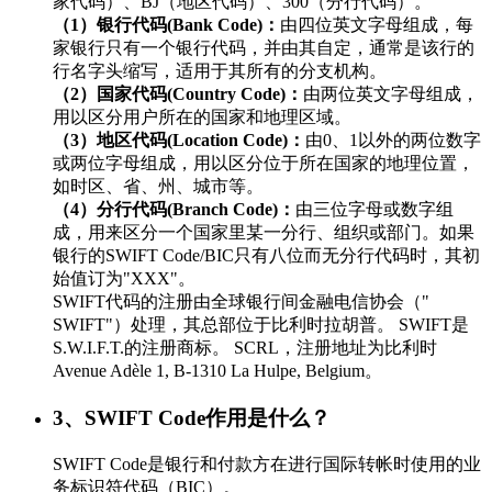
家代码）、BJ（地区代码）、300（分行代码）。
（1）银行代码(Bank Code)：
由四位英文字母组成，每
家银行只有一个银行代码，并由其自定，通常是该行的
行名字头缩写，适用于其所有的分支机构。
（2）国家代码(Country Code)：
由两位英文字母组成，
用以区分用户所在的国家和地理区域。
（3）地区代码(Location Code)：
由0、1以外的两位数字
或两位字母组成，用以区分位于所在国家的地理位置，
如时区、省、州、城市等。
（4）分行代码(Branch Code)：
由三位字母或数字组
成，用来区分一个国家里某一分行、组织或部门。如果
银行的SWIFT Code/BIC只有八位而无分行代码时，其初
始值订为"XXX"。
SWIFT代码的注册由全球银行间金融电信协会（"
SWIFT"）处理，其总部位于比利时拉胡普。 SWIFT是
S.W.I.F.T.的注册商标。 SCRL，注册地址为比利时
Avenue Adèle 1, B-1310 La Hulpe, Belgium。
3、SWIFT Code作用是什么？
SWIFT Code是银行和付款方在进行国际转帐时使用的业
务标识符代码（BIC）。