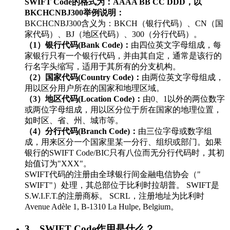
SWIFT Code的格式为：AAAA BB CC DDD，以
BKCHCNBJ300举例说明：
BKCHCNBJ300含义为：BKCH（银行代码）、CN（国
家代码）、BJ（地区代码）、300（分行代码）。
（1）银行代码(Bank Code)：
由四位英文字母组成，每
家银行只有一个银行代码，并由其自定，通常是该行的
行名字头缩写，适用于其所有的分支机构。
（2）国家代码(Country Code)：
由两位英文字母组成，
用以区分用户所在的国家和地理区域。
（3）地区代码(Location Code)：
由0、1以外的两位数字
或两位字母组成，用以区分位于所在国家的地理位置，
如时区、省、州、城市等。
（4）分行代码(Branch Code)：
由三位字母或数字组
成，用来区分一个国家里某一分行、组织或部门。如果
银行的SWIFT Code/BIC只有八位而无分行代码时，其初
始值订为"XXX"。
SWIFT代码的注册由全球银行间金融电信协会（"
SWIFT"）处理，其总部位于比利时拉胡普。 SWIFT是
S.W.I.F.T.的注册商标。 SCRL，注册地址为比利时
Avenue Adèle 1, B-1310 La Hulpe, Belgium。
3、SWIFT Code作用是什么？