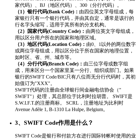
家代码）、BJ（地区代码）、300（分行代码）。
（1）银行代码(Bank Code)：
由四位英文字母组成，每
家银行只有一个银行代码，并由其自定，通常是该行的
行名字头缩写，适用于其所有的分支机构。
（2）国家代码(Country Code)：
由两位英文字母组成，
用以区分用户所在的国家和地理区域。
（3）地区代码(Location Code)：
由0、1以外的两位数字
或两位字母组成，用以区分位于所在国家的地理位置，
如时区、省、州、城市等。
（4）分行代码(Branch Code)：
由三位字母或数字组
成，用来区分一个国家里某一分行、组织或部门。如果
银行的SWIFT Code/BIC只有八位而无分行代码时，其初
始值订为"XXX"。
SWIFT代码的注册由全球银行间金融电信协会（"
SWIFT"）处理，其总部位于比利时拉胡普。 SWIFT是
S.W.I.F.T.的注册商标。 SCRL，注册地址为比利时
Avenue Adèle 1, B-1310 La Hulpe, Belgium。
3、SWIFT Code作用是什么？
SWIFT Code是银行和付款方在进行国际转帐时使用的业