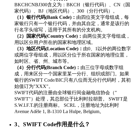
BKCHCNBJ300含义为：BKCH（银行代码）、CN（国
家代码）、BJ（地区代码）、300（分行代码）。
（1）银行代码(Bank Code)：
由四位英文字母组成，每
家银行只有一个银行代码，并由其自定，通常是该行的
行名字头缩写，适用于其所有的分支机构。
（2）国家代码(Country Code)：
由两位英文字母组成，
用以区分用户所在的国家和地理区域。
（3）地区代码(Location Code)：
由0、1以外的两位数字
或两位字母组成，用以区分位于所在国家的地理位置，
如时区、省、州、城市等。
（4）分行代码(Branch Code)：
由三位字母或数字组
成，用来区分一个国家里某一分行、组织或部门。如果
银行的SWIFT Code/BIC只有八位而无分行代码时，其初
始值订为"XXX"。
SWIFT代码的注册由全球银行间金融电信协会（"
SWIFT"）处理，其总部位于比利时拉胡普。 SWIFT是
S.W.I.F.T.的注册商标。 SCRL，注册地址为比利时
Avenue Adèle 1, B-1310 La Hulpe, Belgium。
3、SWIFT Code作用是什么？