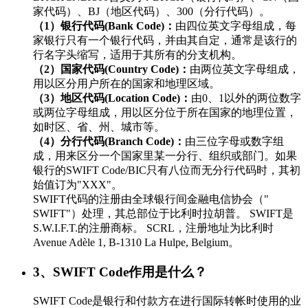
家代码）、BJ（地区代码）、300（分行代码）。
（1）银行代码(Bank Code)：
由四位英文字母组成，每
家银行只有一个银行代码，并由其自定，通常是该行的
行名字头缩写，适用于其所有的分支机构。
（2）国家代码(Country Code)：
由两位英文字母组成，
用以区分用户所在的国家和地理区域。
（3）地区代码(Location Code)：
由0、1以外的两位数字
或两位字母组成，用以区分位于所在国家的地理位置，
如时区、省、州、城市等。
（4）分行代码(Branch Code)：
由三位字母或数字组
成，用来区分一个国家里某一分行、组织或部门。如果
银行的SWIFT Code/BIC只有八位而无分行代码时，其初
始值订为"XXX"。
SWIFT代码的注册由全球银行间金融电信协会（"
SWIFT"）处理，其总部位于比利时拉胡普。 SWIFT是
S.W.I.F.T.的注册商标。 SCRL，注册地址为比利时
Avenue Adèle 1, B-1310 La Hulpe, Belgium。
3、SWIFT Code作用是什么？
SWIFT Code是银行和付款方在进行国际转帐时使用的业