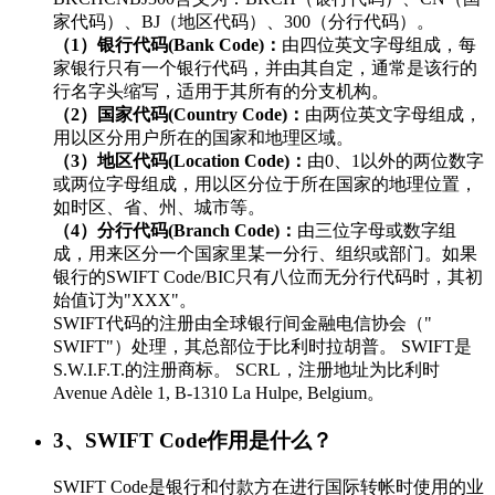
家代码）、BJ（地区代码）、300（分行代码）。
（1）银行代码(Bank Code)：
由四位英文字母组成，每
家银行只有一个银行代码，并由其自定，通常是该行的
行名字头缩写，适用于其所有的分支机构。
（2）国家代码(Country Code)：
由两位英文字母组成，
用以区分用户所在的国家和地理区域。
（3）地区代码(Location Code)：
由0、1以外的两位数字
或两位字母组成，用以区分位于所在国家的地理位置，
如时区、省、州、城市等。
（4）分行代码(Branch Code)：
由三位字母或数字组
成，用来区分一个国家里某一分行、组织或部门。如果
银行的SWIFT Code/BIC只有八位而无分行代码时，其初
始值订为"XXX"。
SWIFT代码的注册由全球银行间金融电信协会（"
SWIFT"）处理，其总部位于比利时拉胡普。 SWIFT是
S.W.I.F.T.的注册商标。 SCRL，注册地址为比利时
Avenue Adèle 1, B-1310 La Hulpe, Belgium。
3、SWIFT Code作用是什么？
SWIFT Code是银行和付款方在进行国际转帐时使用的业