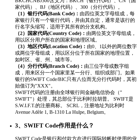
BKCHCNBJ300含义为：BKCH（银行代码）、CN（国
家代码）、BJ（地区代码）、300（分行代码）。
（1）银行代码(Bank Code)：
由四位英文字母组成，每
家银行只有一个银行代码，并由其自定，通常是该行的
行名字头缩写，适用于其所有的分支机构。
（2）国家代码(Country Code)：
由两位英文字母组成，
用以区分用户所在的国家和地理区域。
（3）地区代码(Location Code)：
由0、1以外的两位数字
或两位字母组成，用以区分位于所在国家的地理位置，
如时区、省、州、城市等。
（4）分行代码(Branch Code)：
由三位字母或数字组
成，用来区分一个国家里某一分行、组织或部门。如果
银行的SWIFT Code/BIC只有八位而无分行代码时，其初
始值订为"XXX"。
SWIFT代码的注册由全球银行间金融电信协会（"
SWIFT"）处理，其总部位于比利时拉胡普。 SWIFT是
S.W.I.F.T.的注册商标。 SCRL，注册地址为比利时
Avenue Adèle 1, B-1310 La Hulpe, Belgium。
3、SWIFT Code作用是什么？
SWIFT Code是银行和付款方在进行国际转帐时使用的业