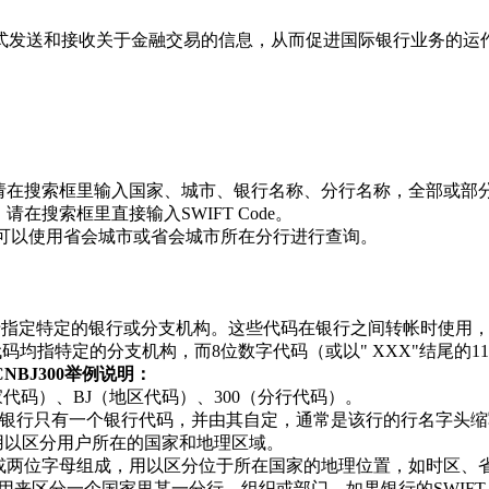
方式发送和接收关于金融交易的信息，从而促进国际银行业务的运
收款，请在搜索框里输入国家、城市、银行名称、分行名称，全部或部
请在搜索框里直接输入SWIFT Code。
de，可以使用省会城市或省会城市所在分行进行查询。
格式，用于指定特定的银行或分支机构。这些代码在银行之间转帐时
位数字代码均指特定的分支机构，而8位数字代码（或以" XXX"结尾
HCNBJ300举例说明：
国家代码）、BJ（地区代码）、300（分行代码）。
银行只有一个银行代码，并由其自定，通常是该行的行名字头缩
用以区分用户所在的国家和地理区域。
字或两位字母组成，用以区分位于所在国家的地理位置，如时区、
来区分一个国家里某一分行、组织或部门。如果银行的SWIFT Co