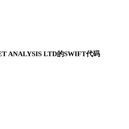
T ANALYSIS LTD的SWIFT代码