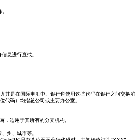
作。
分信息进行查找。
使用，尤其是在国际电汇中。银行也使用这些代码在银行之间交换消
的11位代码）均指总公司或主要办公室。
写，适用于其所有的分支机构。
省、州、城市等。
de/BIC只有八位而无分行代码时，其初始值订为"XXX"。