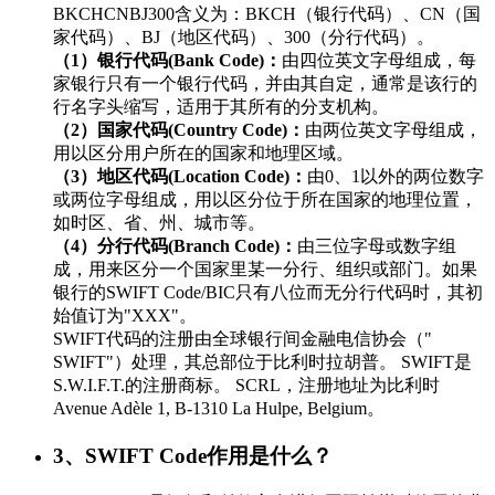
BKCHCNBJ300含义为：BKCH（银行代码）、CN（国
家代码）、BJ（地区代码）、300（分行代码）。
（1）银行代码(Bank Code)：
由四位英文字母组成，每
家银行只有一个银行代码，并由其自定，通常是该行的
行名字头缩写，适用于其所有的分支机构。
（2）国家代码(Country Code)：
由两位英文字母组成，
用以区分用户所在的国家和地理区域。
（3）地区代码(Location Code)：
由0、1以外的两位数字
或两位字母组成，用以区分位于所在国家的地理位置，
如时区、省、州、城市等。
（4）分行代码(Branch Code)：
由三位字母或数字组
成，用来区分一个国家里某一分行、组织或部门。如果
银行的SWIFT Code/BIC只有八位而无分行代码时，其初
始值订为"XXX"。
SWIFT代码的注册由全球银行间金融电信协会（"
SWIFT"）处理，其总部位于比利时拉胡普。 SWIFT是
S.W.I.F.T.的注册商标。 SCRL，注册地址为比利时
Avenue Adèle 1, B-1310 La Hulpe, Belgium。
3、SWIFT Code作用是什么？