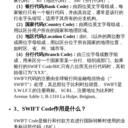
家代码）、BJ（地区代码）、300（分行代码）。
（1）银行代码(Bank Code)：
由四位英文字母组成，每
家银行只有一个银行代码，并由其自定，通常是该行的
行名字头缩写，适用于其所有的分支机构。
（2）国家代码(Country Code)：
由两位英文字母组成，
用以区分用户所在的国家和地理区域。
（3）地区代码(Location Code)：
由0、1以外的两位数字
或两位字母组成，用以区分位于所在国家的地理位置，
如时区、省、州、城市等。
（4）分行代码(Branch Code)：
由三位字母或数字组
成，用来区分一个国家里某一分行、组织或部门。如果
银行的SWIFT Code/BIC只有八位而无分行代码时，其初
始值订为"XXX"。
SWIFT代码的注册由全球银行间金融电信协会（"
SWIFT"）处理，其总部位于比利时拉胡普。 SWIFT是
S.W.I.F.T.的注册商标。 SCRL，注册地址为比利时
Avenue Adèle 1, B-1310 La Hulpe, Belgium。
3、SWIFT Code作用是什么？
SWIFT Code是银行和付款方在进行国际转帐时使用的业
务标识符代码（BIC）。