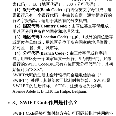
家代码）、BJ（地区代码）、300（分行代码）。
（1）银行代码(Bank Code)：
由四位英文字母组成，每
家银行只有一个银行代码，并由其自定，通常是该行的
行名字头缩写，适用于其所有的分支机构。
（2）国家代码(Country Code)：
由两位英文字母组成，
用以区分用户所在的国家和地理区域。
（3）地区代码(Location Code)：
由0、1以外的两位数字
或两位字母组成，用以区分位于所在国家的地理位置，
如时区、省、州、城市等。
（4）分行代码(Branch Code)：
由三位字母或数字组
成，用来区分一个国家里某一分行、组织或部门。如果
银行的SWIFT Code/BIC只有八位而无分行代码时，其初
始值订为"XXX"。
SWIFT代码的注册由全球银行间金融电信协会（"
SWIFT"）处理，其总部位于比利时拉胡普。 SWIFT是
S.W.I.F.T.的注册商标。 SCRL，注册地址为比利时
Avenue Adèle 1, B-1310 La Hulpe, Belgium。
3、SWIFT Code作用是什么？
SWIFT Code是银行和付款方在进行国际转帐时使用的业