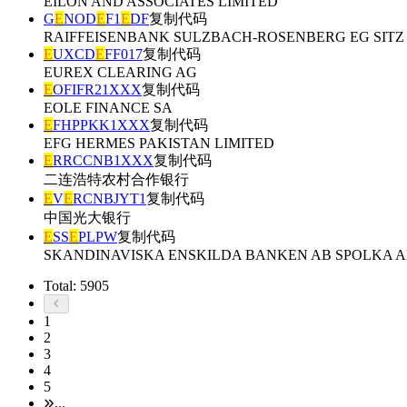
EILON AND ASSOCIATES LIMITED
G
E
NOD
E
F1
E
DF
复制代码
RAIFFEISENBANK SULZBACH-ROSENBERG EG SIT
E
UXCD
E
FF017
复制代码
EUREX CLEARING AG
E
OFIFR21XXX
复制代码
EOLE FINANCE SA
E
FHPPKK1XXX
复制代码
EFG HERMES PAKISTAN LIMITED
E
RRCCNB1XXX
复制代码
二连浩特农村合作银行
E
V
E
RCNBJYT1
复制代码
中国光大银行
E
SS
E
PLPW
复制代码
SKANDINAVISKA ENSKILDA BANKEN AB SPOLKA A
Total: 5905
1
2
3
4
5
...