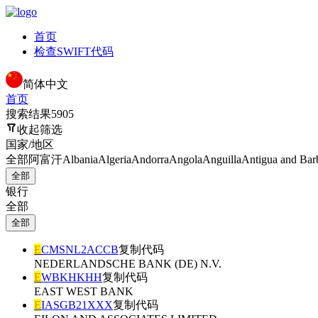
首页
检查SWIFT代码
简体中文
首页
搜索结果
5905
收起筛选
国家/地区
全部
阿富汗
Albania
Algeria
Andorra
Angola
Anguilla
Antigua and Bar
全部
银行
全部
全部
E
CMSNL2ACCB
复制代码
NEDERLANDSCHE BANK (DE) N.V.
E
WBKHKHH
复制代码
EAST WEST BANK
E
IASGB21XXX
复制代码