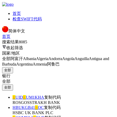
首页
检查SWIFT代码
简体中文
首页
搜索结果
8085
收起筛选
国家/地区
全部
阿富汗
Albania
Algeria
Andorra
Angola
Anguilla
Antigua and
Barbuda
Argentina
Armenia
阿鲁巴
全部
银行
全部
全部
R
UID
R
UM1KHA
复制代码
ROSGOSSTRAKH BANK
HBUKGB41
R
OC
复制代码
HSBC UK BANK PLC