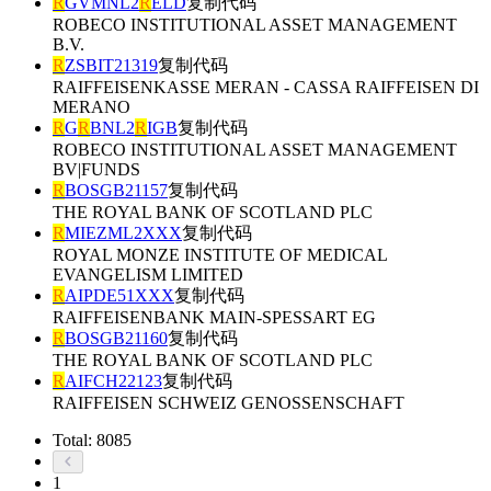
R
GVMNL2
R
ELD
复制代码
ROBECO INSTITUTIONAL ASSET MANAGEMENT
B.V.
R
ZSBIT21319
复制代码
RAIFFEISENKASSE MERAN - CASSA RAIFFEISEN DI
MERANO
R
G
R
BNL2
R
IGB
复制代码
ROBECO INSTITUTIONAL ASSET MANAGEMENT
BV|FUNDS
R
BOSGB21157
复制代码
THE ROYAL BANK OF SCOTLAND PLC
R
MIEZML2XXX
复制代码
ROYAL MONZE INSTITUTE OF MEDICAL
EVANGELISM LIMITED
R
AIPDE51XXX
复制代码
RAIFFEISENBANK MAIN-SPESSART EG
R
BOSGB21160
复制代码
THE ROYAL BANK OF SCOTLAND PLC
R
AIFCH22123
复制代码
RAIFFEISEN SCHWEIZ GENOSSENSCHAFT
Total: 8085
1