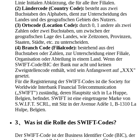
Linie Initialen Abkürzung, die für alle ihre Filialen.
(2) Ländercode (Country Code):
besteht aus zwei
Buchstaben des Alphabets, dient zur Unterscheidung des
Landes und des geografischen Gebiets des Nutzers.
(3) Ortscode (Location Code):
durch 0, 1 andere als zwei
Zahlen oder zwei Buchstaben, um zwischen der
geografischen Lage des Landes, wie Zeitzonen, Provinzen,
Staaten, Städte, etc. zu unterscheiden.
(4) Branch Code (Filialcode):
bestehend aus drei
Buchstaben oder Zahlen, zur Unterscheidung einer Filiale,
Organisation oder Abteilung in einem Land. Wenn der
SWIFT-Code/BIC der Bank nur acht und keinen
Zweigstellencode enthält, wird sein Anfangswert auf „XXX"
gesetzt.
Für die Registrierung der SWIFT-Codes ist die Society for
Worldwide Interbank Financial Telecommunication
(„SWIFT") zuständig, deren Hauptsitz sich in La Huppe,
Belgien, befindet. SWIFT ist eine eingetragene Marke von
S.W.I.F.T. SCRL, mit Sitz in der Avenue Adèle 1, B-1310 La
Hulpe, Belgien.
3、Was ist die Rolle des SWIFT-Codes?
Der SWIFT-Code ist der Business Identifier Code (BIC), der