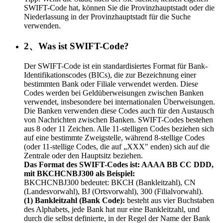
SWIFT-Code hat, können Sie die Provinzhauptstadt oder die
Niederlassung in der Provinzhauptstadt für die Suche
verwenden.
2、Was ist SWIFT-Code?
Der SWIFT-Code ist ein standardisiertes Format für Bank-
Identifikationscodes (BICs), die zur Bezeichnung einer
bestimmten Bank oder Filiale verwendet werden. Diese
Codes werden bei Geldüberweisungen zwischen Banken
verwendet, insbesondere bei internationalen Überweisungen.
Die Banken verwenden diese Codes auch für den Austausch
von Nachrichten zwischen Banken. SWIFT-Codes bestehen
aus 8 oder 11 Zeichen. Alle 11-stelligen Codes beziehen sich
auf eine bestimmte Zweigstelle, während 8-stellige Codes
(oder 11-stellige Codes, die auf „XXX" enden) sich auf die
Zentrale oder den Hauptsitz beziehen.
Das Format des SWIFT-Codes ist: AAAA BB CC DDD,
mit BKCHCNBJ300 als Beispiel:
BKCHCNBJ300 bedeutet: BKCH (Bankleitzahl), CN
(Landesvorwahl), BJ (Ortsvorwahl), 300 (Filialvorwahl).
(1) Bankleitzahl (Bank Code):
besteht aus vier Buchstaben
des Alphabets, jede Bank hat nur eine Bankleitzahl, und
durch die selbst definierte, in der Regel der Name der Bank