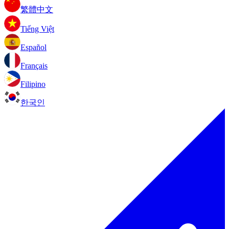
繁體中文
Tiếng Việt
Español
Français
Filipino
한국인