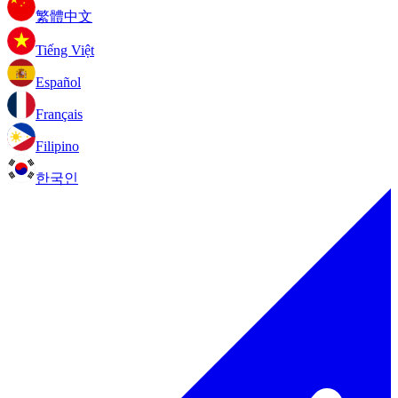
繁體中文
Tiếng Việt
Español
Français
Filipino
한국인