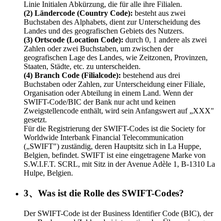
Linie Initialen Abkürzung, die für alle ihre Filialen.
(2) Ländercode (Country Code):
besteht aus zwei
Buchstaben des Alphabets, dient zur Unterscheidung des
Landes und des geografischen Gebiets des Nutzers.
(3) Ortscode (Location Code):
durch 0, 1 andere als zwei
Zahlen oder zwei Buchstaben, um zwischen der
geografischen Lage des Landes, wie Zeitzonen, Provinzen,
Staaten, Städte, etc. zu unterscheiden.
(4) Branch Code (Filialcode):
bestehend aus drei
Buchstaben oder Zahlen, zur Unterscheidung einer Filiale,
Organisation oder Abteilung in einem Land. Wenn der
SWIFT-Code/BIC der Bank nur acht und keinen
Zweigstellencode enthält, wird sein Anfangswert auf „XXX"
gesetzt.
Für die Registrierung der SWIFT-Codes ist die Society for
Worldwide Interbank Financial Telecommunication
(„SWIFT") zuständig, deren Hauptsitz sich in La Huppe,
Belgien, befindet. SWIFT ist eine eingetragene Marke von
S.W.I.F.T. SCRL, mit Sitz in der Avenue Adèle 1, B-1310 La
Hulpe, Belgien.
3、Was ist die Rolle des SWIFT-Codes?
Der SWIFT-Code ist der Business Identifier Code (BIC), der