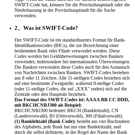
SWIFT-Code hat, können Sie die Provinzhauptstadt oder die
Niederlassung in der Provinzhauptstadt für die Suche
verwenden.
2、Was ist SWIFT-Code?
Der SWIFT-Code ist ein standardisiertes Format für Bank-
Identifikationscodes (BICs), die zur Bezeichnung einer
bestimmten Bank oder Filiale verwendet werden. Diese
Codes werden bei Geldüberweisungen zwischen Banken
verwendet, insbesondere bei internationalen Überweisungen.
Die Banken verwenden diese Codes auch für den Austausch
von Nachrichten zwischen Banken. SWIFT-Codes bestehen
aus 8 oder 11 Zeichen. Alle 11-stelligen Codes beziehen sich
auf eine bestimmte Zweigstelle, während 8-stellige Codes
(oder 11-stellige Codes, die auf „XXX" enden) sich auf die
Zentrale oder den Hauptsitz beziehen.
Das Format des SWIFT-Codes ist: AAAA BB CC DDD,
mit BKCHCNBJ300 als Beispiel:
BKCHCNBJ300 bedeutet: BKCH (Bankleitzahl), CN
(Landesvorwahl), BJ (Ortsvorwahl), 300 (Filialvorwahl).
(1) Bankleitzahl (Bank Code):
besteht aus vier Buchstaben
des Alphabets, jede Bank hat nur eine Bankleitzahl, und
durch die selbst definierte, in der Regel der Name der Bank