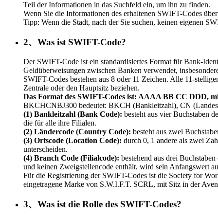
Teil der Informationen in das Suchfeld ein, um ihn zu finden.
Wenn Sie die Informationen des erhaltenen SWIFT-Codes überpr
Tipp: Wenn die Stadt, nach der Sie suchen, keinen eigenen SW
2、Was ist SWIFT-Code?
Der SWIFT-Code ist ein standardisiertes Format für Bank-Iden
Geldüberweisungen zwischen Banken verwendet, insbesondere 
SWIFT-Codes bestehen aus 8 oder 11 Zeichen. Alle 11-stelligen
Zentrale oder den Hauptsitz beziehen.
Das Format des SWIFT-Codes ist: AAAA BB CC DDD, mi
BKCHCNBJ300 bedeutet: BKCH (Bankleitzahl), CN (Landesvor
(1) Bankleitzahl (Bank Code):
besteht aus vier Buchstaben de
die für alle ihre Filialen.
(2) Ländercode (Country Code):
besteht aus zwei Buchstabe
(3) Ortscode (Location Code):
durch 0, 1 andere als zwei Zah
unterscheiden.
(4) Branch Code (Filialcode):
bestehend aus drei Buchstaben 
und keinen Zweigstellencode enthält, wird sein Anfangswert a
Für die Registrierung der SWIFT-Codes ist die Society for Wo
eingetragene Marke von S.W.I.F.T. SCRL, mit Sitz in der Ave
3、Was ist die Rolle des SWIFT-Codes?