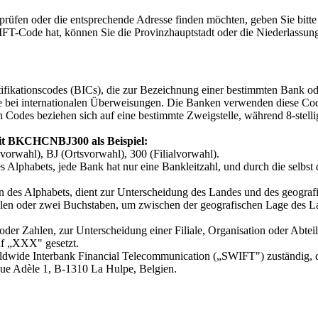
üfen oder die entsprechende Adresse finden möchten, geben Sie bitte
IFT-Code hat, können Sie die Provinzhauptstadt oder die Niederlassung
tifikationscodes (BICs), die zur Bezeichnung einer bestimmten Bank o
bei internationalen Überweisungen. Die Banken verwenden diese Cod
 Codes beziehen sich auf eine bestimmte Zweigstelle, während 8-stelli
t BKCHCNBJ300 als Beispiel:
wahl), BJ (Ortsvorwahl), 300 (Filialvorwahl).
s Alphabets, jede Bank hat nur eine Bankleitzahl, und durch die selbst 
n des Alphabets, dient zur Unterscheidung des Landes und des geograf
len oder zwei Buchstaben, um zwischen der geografischen Lage des Lan
oder Zahlen, zur Unterscheidung einer Filiale, Organisation oder Ab
uf „XXX" gesetzt.
rldwide Interbank Financial Telecommunication („SWIFT") zuständig, d
nue Adèle 1, B-1310 La Hulpe, Belgien.