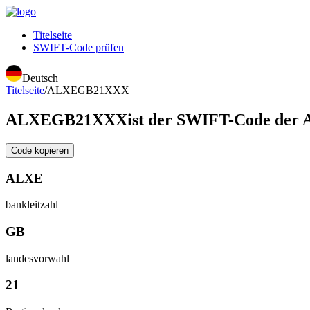
Titelseite
SWIFT-Code prüfen
Deutsch
Titelseite
/
ALXEGB21XXX
ALXEGB21XXX
ist der SWIFT-Code d
Code kopieren
ALXE
bankleitzahl
GB
landesvorwahl
21