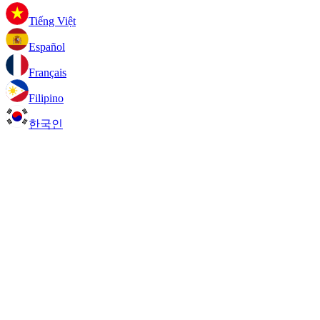
Tiếng Việt
Español
Français
Filipino
한국인