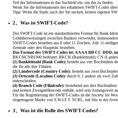
Teil der Informationen in das Suchfeld ein, um ihn zu finden.
Wenn Sie die Informationen des erhaltenen SWIFT-Codes überpr
Tipp: Wenn die Stadt, nach der Sie suchen, keinen eigenen SW
2、Was ist SWIFT-Code?
Der SWIFT-Code ist ein standardisiertes Format für Bank-Iden
Geldüberweisungen zwischen Banken verwendet, insbesondere 
SWIFT-Codes bestehen aus 8 oder 11 Zeichen. Alle 11-stelligen
Zentrale oder den Hauptsitz beziehen.
Das Format des SWIFT-Codes ist: AAAA BB CC DDD, mi
BKCHCNBJ300 bedeutet: BKCH (Bankleitzahl), CN (Landesvor
(1) Bankleitzahl (Bank Code):
besteht aus vier Buchstaben de
die für alle ihre Filialen.
(2) Ländercode (Country Code):
besteht aus zwei Buchstabe
(3) Ortscode (Location Code):
durch 0, 1 andere als zwei Zah
unterscheiden.
(4) Branch Code (Filialcode):
bestehend aus drei Buchstaben 
und keinen Zweigstellencode enthält, wird sein Anfangswert a
Für die Registrierung der SWIFT-Codes ist die Society for Wo
eingetragene Marke von S.W.I.F.T. SCRL, mit Sitz in der Ave
3、Was ist die Rolle des SWIFT-Codes?