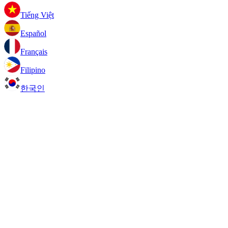
Tiếng Việt
Español
Français
Filipino
한국인