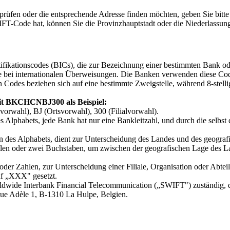
üfen oder die entsprechende Adresse finden möchten, geben Sie bitte
IFT-Code hat, können Sie die Provinzhauptstadt oder die Niederlassung
tifikationscodes (BICs), die zur Bezeichnung einer bestimmten Bank o
bei internationalen Überweisungen. Die Banken verwenden diese Cod
 Codes beziehen sich auf eine bestimmte Zweigstelle, während 8-stelli
t BKCHCNBJ300 als Beispiel:
wahl), BJ (Ortsvorwahl), 300 (Filialvorwahl).
s Alphabets, jede Bank hat nur eine Bankleitzahl, und durch die selbst 
n des Alphabets, dient zur Unterscheidung des Landes und des geograf
len oder zwei Buchstaben, um zwischen der geografischen Lage des Lan
oder Zahlen, zur Unterscheidung einer Filiale, Organisation oder Ab
uf „XXX" gesetzt.
rldwide Interbank Financial Telecommunication („SWIFT") zuständig, d
nue Adèle 1, B-1310 La Hulpe, Belgien.