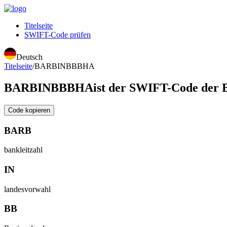
Titelseite
SWIFT-Code prüfen
Deutsch
Titelseite
/
BARBINBBBHA
BARBINBBBHA
ist der SWIFT-Code d
Code kopieren
BARB
bankleitzahl
IN
landesvorwahl
BB