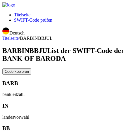
Titelseite
SWIFT-Code prüfen
Deutsch
Titelseite
/
BARBINBBJUL
BARBINBBJUL
ist der SWIFT-Code der
BANK OF BARODA
Code kopieren
BARB
bankleitzahl
IN
landesvorwahl
BB