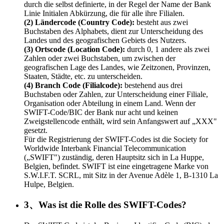
durch die selbst definierte, in der Regel der Name der Bank
Linie Initialen Abkürzung, die für alle ihre Filialen.
(2) Ländercode (Country Code):
besteht aus zwei
Buchstaben des Alphabets, dient zur Unterscheidung des
Landes und des geografischen Gebiets des Nutzers.
(3) Ortscode (Location Code):
durch 0, 1 andere als zwei
Zahlen oder zwei Buchstaben, um zwischen der
geografischen Lage des Landes, wie Zeitzonen, Provinzen,
Staaten, Städte, etc. zu unterscheiden.
(4) Branch Code (Filialcode):
bestehend aus drei
Buchstaben oder Zahlen, zur Unterscheidung einer Filiale,
Organisation oder Abteilung in einem Land. Wenn der
SWIFT-Code/BIC der Bank nur acht und keinen
Zweigstellencode enthält, wird sein Anfangswert auf „XXX"
gesetzt.
Für die Registrierung der SWIFT-Codes ist die Society for
Worldwide Interbank Financial Telecommunication
(„SWIFT") zuständig, deren Hauptsitz sich in La Huppe,
Belgien, befindet. SWIFT ist eine eingetragene Marke von
S.W.I.F.T. SCRL, mit Sitz in der Avenue Adèle 1, B-1310 La
Hulpe, Belgien.
3、Was ist die Rolle des SWIFT-Codes?