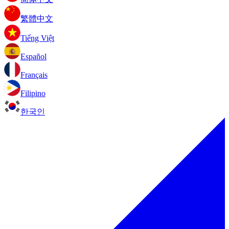
繁體中文
Tiếng Việt
Español
Français
Filipino
한국인