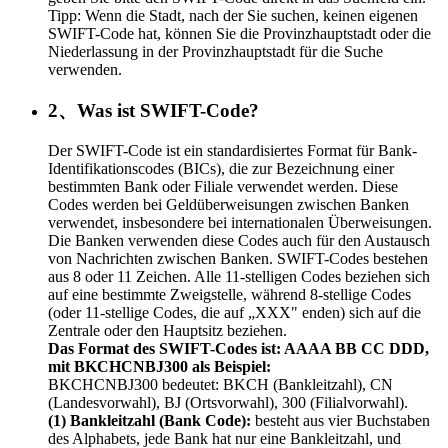
Tipp: Wenn die Stadt, nach der Sie suchen, keinen eigenen
SWIFT-Code hat, können Sie die Provinzhauptstadt oder die
Niederlassung in der Provinzhauptstadt für die Suche
verwenden.
2、Was ist SWIFT-Code?
Der SWIFT-Code ist ein standardisiertes Format für Bank-
Identifikationscodes (BICs), die zur Bezeichnung einer
bestimmten Bank oder Filiale verwendet werden. Diese
Codes werden bei Geldüberweisungen zwischen Banken
verwendet, insbesondere bei internationalen Überweisungen.
Die Banken verwenden diese Codes auch für den Austausch
von Nachrichten zwischen Banken. SWIFT-Codes bestehen
aus 8 oder 11 Zeichen. Alle 11-stelligen Codes beziehen sich
auf eine bestimmte Zweigstelle, während 8-stellige Codes
(oder 11-stellige Codes, die auf „XXX" enden) sich auf die
Zentrale oder den Hauptsitz beziehen.
Das Format des SWIFT-Codes ist: AAAA BB CC DDD,
mit BKCHCNBJ300 als Beispiel:
BKCHCNBJ300 bedeutet: BKCH (Bankleitzahl), CN
(Landesvorwahl), BJ (Ortsvorwahl), 300 (Filialvorwahl).
(1) Bankleitzahl (Bank Code):
besteht aus vier Buchstaben
des Alphabets, jede Bank hat nur eine Bankleitzahl, und