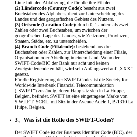
Linie Initialen Abkürzung, die für alle ihre Filialen.
(2) Ländercode (Country Code):
besteht aus zwei
Buchstaben des Alphabets, dient zur Unterscheidung des
Landes und des geografischen Gebiets des Nutzers.
(3) Ortscode (Location Code):
durch 0, 1 andere als zwei
Zahlen oder zwei Buchstaben, um zwischen der
geografischen Lage des Landes, wie Zeitzonen, Provinzen,
Staaten, Städte, etc. zu unterscheiden.
(4) Branch Code (Filialcode):
bestehend aus drei
Buchstaben oder Zahlen, zur Unterscheidung einer Filiale,
Organisation oder Abteilung in einem Land. Wenn der
SWIFT-Code/BIC der Bank nur acht und keinen
Zweigstellencode enthält, wird sein Anfangswert auf „XXX"
gesetzt.
Für die Registrierung der SWIFT-Codes ist die Society for
Worldwide Interbank Financial Telecommunication
(„SWIFT") zuständig, deren Hauptsitz sich in La Huppe,
Belgien, befindet. SWIFT ist eine eingetragene Marke von
S.W.I.F.T. SCRL, mit Sitz in der Avenue Adèle 1, B-1310 La
Hulpe, Belgien.
3、Was ist die Rolle des SWIFT-Codes?
Der SWIFT-Code ist der Business Identifier Code (BIC), der