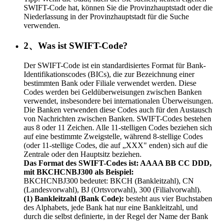
SWIFT-Code hat, können Sie die Provinzhauptstadt oder die
Niederlassung in der Provinzhauptstadt für die Suche
verwenden.
2、Was ist SWIFT-Code?
Der SWIFT-Code ist ein standardisiertes Format für Bank-
Identifikationscodes (BICs), die zur Bezeichnung einer
bestimmten Bank oder Filiale verwendet werden. Diese
Codes werden bei Geldüberweisungen zwischen Banken
verwendet, insbesondere bei internationalen Überweisungen.
Die Banken verwenden diese Codes auch für den Austausch
von Nachrichten zwischen Banken. SWIFT-Codes bestehen
aus 8 oder 11 Zeichen. Alle 11-stelligen Codes beziehen sich
auf eine bestimmte Zweigstelle, während 8-stellige Codes
(oder 11-stellige Codes, die auf „XXX" enden) sich auf die
Zentrale oder den Hauptsitz beziehen.
Das Format des SWIFT-Codes ist: AAAA BB CC DDD,
mit BKCHCNBJ300 als Beispiel:
BKCHCNBJ300 bedeutet: BKCH (Bankleitzahl), CN
(Landesvorwahl), BJ (Ortsvorwahl), 300 (Filialvorwahl).
(1) Bankleitzahl (Bank Code):
besteht aus vier Buchstaben
des Alphabets, jede Bank hat nur eine Bankleitzahl, und
durch die selbst definierte, in der Regel der Name der Bank