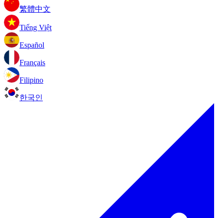
繁體中文
Tiếng Việt
Español
Français
Filipino
한국인