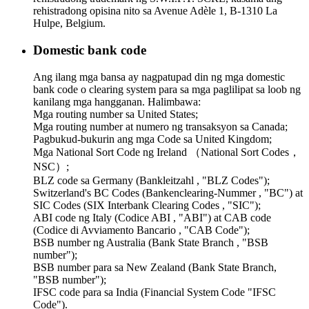
rehistradong opisina nito sa Avenue Adèle 1, B-1310 La
Hulpe, Belgium.
Domestic bank code
Ang ilang mga bansa ay nagpatupad din ng mga domestic
bank code o clearing system para sa mga paglilipat sa loob ng
kanilang mga hangganan. Halimbawa:
Mga routing number sa United States;
Mga routing number at numero ng transaksyon sa Canada;
Pagbukud-bukurin ang mga Code sa United Kingdom;
Mga National Sort Code ng Ireland （National Sort Codes，
NSC）;
BLZ code sa Germany (Bankleitzahl , "BLZ Codes");
Switzerland's BC Codes (Bankenclearing-Nummer , "BC") at
SIC Codes (SIX Interbank Clearing Codes , "SIC");
ABI code ng Italy (Codice ABI , "ABI") at CAB code
(Codice di Avviamento Bancario , "CAB Code");
BSB number ng Australia (Bank State Branch , "BSB
number");
BSB number para sa New Zealand (Bank State Branch,
"BSB number");
IFSC code para sa India (Financial System Code "IFSC
Code").