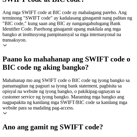
Ang mga SWIFT code at BIC code ay mahalagang pareho. Ang
terminong "SWIFT code" ay kadalasang ginagamit nang palitan ng
"BIC code," kung saan ang BIC ay nangangahulugang Bank
Identifier Code. Parehong ginagamit upang makilala ang mga
bangko at institusyong pampinansyal sa mga internasyonal na
transaksyon.
Paano ko mahahanap ang SWIFT code o
BIC code ng aking bangko?
Mahahanap mo ang SWIFT code o BIC code ng iyong bangko sa
pamamagitan ng pagsuri sa iyong bank statement, pagbisita sa
opisyal na website ng iyong bangko, o pakikipag-ugnayan sa
customer service ng iyong bangko. Maraming mga bangko ang
nagpapakita ng kanilang mga SWIFT/BIC code sa kanilang mga
website para sa madaling pag-access.
Ano ang gamit ng SWIFT code?