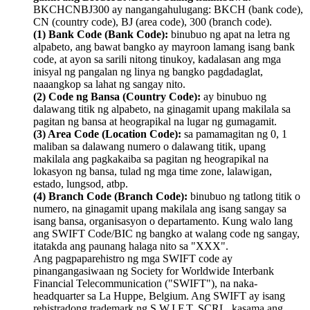
BKCHCNBJ300 ay nangangahulugang: BKCH (bank code),
CN (country code), BJ (area code), 300 (branch code).
(1) Bank Code (Bank Code):
binubuo ng apat na letra ng
alpabeto, ang bawat bangko ay mayroon lamang isang bank
code, at ayon sa sarili nitong tinukoy, kadalasan ang mga
inisyal ng pangalan ng linya ng bangko pagdadaglat,
naaangkop sa lahat ng sangay nito.
(2) Code ng Bansa (Country Code):
ay binubuo ng
dalawang titik ng alpabeto, na ginagamit upang makilala sa
pagitan ng bansa at heograpikal na lugar ng gumagamit.
(3) Area Code (Location Code):
sa pamamagitan ng 0, 1
maliban sa dalawang numero o dalawang titik, upang
makilala ang pagkakaiba sa pagitan ng heograpikal na
lokasyon ng bansa, tulad ng mga time zone, lalawigan,
estado, lungsod, atbp.
(4) Branch Code (Branch Code):
binubuo ng tatlong titik o
numero, na ginagamit upang makilala ang isang sangay sa
isang bansa, organisasyon o departamento. Kung walo lang
ang SWIFT Code/BIC ng bangko at walang code ng sangay,
itatakda ang paunang halaga nito sa "XXX".
Ang pagpaparehistro ng mga SWIFT code ay
pinangangasiwaan ng Society for Worldwide Interbank
Financial Telecommunication ("SWIFT"), na naka-
headquarter sa La Huppe, Belgium. Ang SWIFT ay isang
rehistradong trademark ng S.W.I.F.T. SCRL, kasama ang