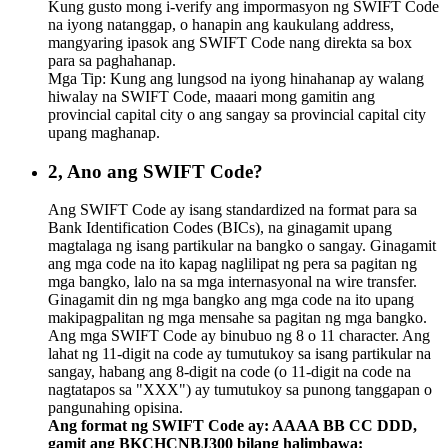
Kung gusto mong i-verify ang impormasyon ng SWIFT Code
na iyong natanggap, o hanapin ang kaukulang address,
mangyaring ipasok ang SWIFT Code nang direkta sa box
para sa paghahanap.
Mga Tip: Kung ang lungsod na iyong hinahanap ay walang
hiwalay na SWIFT Code, maaari mong gamitin ang
provincial capital city o ang sangay sa provincial capital city
upang maghanap.
2, Ano ang SWIFT Code?
Ang SWIFT Code ay isang standardized na format para sa
Bank Identification Codes (BICs), na ginagamit upang
magtalaga ng isang partikular na bangko o sangay. Ginagamit
ang mga code na ito kapag naglilipat ng pera sa pagitan ng
mga bangko, lalo na sa mga internasyonal na wire transfer.
Ginagamit din ng mga bangko ang mga code na ito upang
makipagpalitan ng mga mensahe sa pagitan ng mga bangko.
Ang mga SWIFT Code ay binubuo ng 8 o 11 character. Ang
lahat ng 11-digit na code ay tumutukoy sa isang partikular na
sangay, habang ang 8-digit na code (o 11-digit na code na
nagtatapos sa "XXX") ay tumutukoy sa punong tanggapan o
pangunahing opisina.
Ang format ng SWIFT Code ay: AAAA BB CC DDD,
gamit ang BKCHCNBJ300 bilang halimbawa: