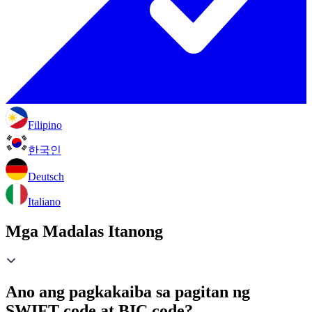
Filipino
한국인
Deutsch
Italiano
Mga Madalas Itanong
Ano ang pagkakaiba sa pagitan ng
SWIFT code at BIC code?