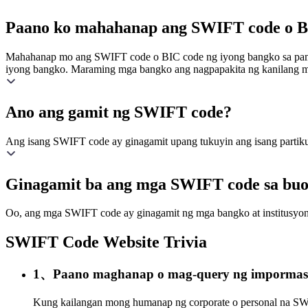
Paano ko mahahanap ang SWIFT code o BI
Mahahanap mo ang SWIFT code o BIC code ng iyong bangko sa pamamag
iyong bangko. Maraming mga bangko ang nagpapakita ng kanilang m
Ano ang gamit ng SWIFT code?
Ang isang SWIFT code ay ginagamit upang tukuyin ang isang partikula
Ginagamit ba ang mga SWIFT code sa bu
Oo, ang mga SWIFT code ay ginagamit ng mga bangko at institusyo
SWIFT Code Website Trivia
1、Paano maghanap o mag-query ng impormas
Kung kailangan mong humanap ng corporate o personal na SW