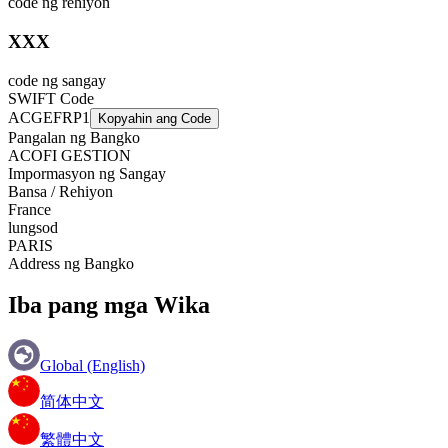
code ng rehiyon
XXX
code ng sangay
SWIFT Code
ACGEFRP1
Kopyahin ang Code
Pangalan ng Bangko
ACOFI GESTION
Impormasyon ng Sangay
Bansa / Rehiyon
France
lungsod
PARIS
Address ng Bangko
Iba pang mga Wika
Global (English)
简体中文
繁體中文