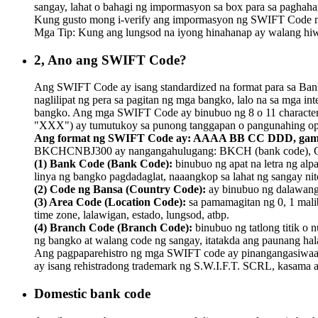
sangay, lahat o bahagi ng impormasyon sa box para sa paghah
Kung gusto mong i-verify ang impormasyon ng SWIFT Code na 
Mga Tip: Kung ang lungsod na iyong hinahanap ay walang hiwal
2, Ano ang SWIFT Code?
Ang SWIFT Code ay isang standardized na format para sa Bank 
naglilipat ng pera sa pagitan ng mga bangko, lalo na sa mga 
bangko. Ang mga SWIFT Code ay binubuo ng 8 o 11 character. An
"XXX") ay tumutukoy sa punong tanggapan o pangunahing opi
Ang format ng SWIFT Code ay: AAAA BB CC DDD, gam
BKCHCNBJ300 ay nangangahulugang: BKCH (bank code), CN (c
(1) Bank Code (Bank Code):
binubuo ng apat na letra ng alp
linya ng bangko pagdadaglat, naaangkop sa lahat ng sangay nit
(2) Code ng Bansa (Country Code):
ay binubuo ng dalawang t
(3) Area Code (Location Code):
sa pamamagitan ng 0, 1 malib
time zone, lalawigan, estado, lungsod, atbp.
(4) Branch Code (Branch Code):
binubuo ng tatlong titik 
ng bangko at walang code ng sangay, itatakda ang paunang ha
Ang pagpaparehistro ng mga SWIFT code ay pinangangasiwaan
ay isang rehistradong trademark ng S.W.I.F.T. SCRL, kasama a
Domestic bank code