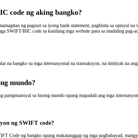
C code ng aking bangko?
itan ng pagsuri sa iyong bank statement, pagbisita sa opisyal na w
ga SWIFT/BIC code sa kanilang mga website para sa madaling pag-ac
r na bangko sa mga internasyonal na transaksyon, na tinitiyak na ang
ong mundo?
ng pampinansyal sa buong mundo upang mapadali ang mga internasyon
yon ng SWIFT code?
IFT Code ng bangko upang makatanggap ng mga pagbabayad, mangyari