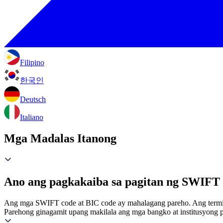
Filipino
한국인
Deutsch
Italiano
Mga Madalas Itanong
Ano ang pagkakaiba sa pagitan ng SWIFT 
Ang mga SWIFT code at BIC code ay mahalagang pareho. Ang termin
Parehong ginagamit upang makilala ang mga bangko at institusyong p