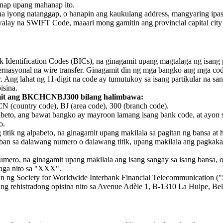
anap upang mahanap ito.
iyong natanggap, o hanapin ang kaukulang address, mangyaring ipa
ay na SWIFT Code, maaari mong gamitin ang provincial capital city o
Identification Codes (BICs), na ginagamit upang magtalaga ng isang 
internasyonal na wire transfer. Ginagamit din ng mga bangko ang mga c
g lahat ng 11-digit na code ay tumutukoy sa isang partikular na sanga
sina.
it ang BKCHCNBJ300 bilang halimbawa:
ountry code), BJ (area code), 300 (branch code).
abeto, ang bawat bangko ay mayroon lamang isang bank code, at ayon sa
o.
itik ng alpabeto, na ginagamit upang makilala sa pagitan ng bansa at 
an sa dalawang numero o dalawang titik, upang makilala ang pagkakai
o numero, na ginagamit upang makilala ang isang sangay sa isang ban
laga nito sa "XXX".
 ng Society for Worldwide Interbank Financial Telecommunication 
ng rehistradong opisina nito sa Avenue Adèle 1, B-1310 La Hulpe, Be