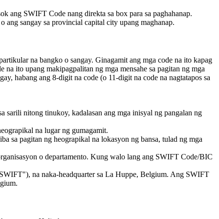
sok ang SWIFT Code nang direkta sa box para sa paghahanap.
 ang sangay sa provincial capital city upang maghanap.
partikular na bangko o sangay. Ginagamit ang mga code na ito kapag
ode na ito upang makipagpalitan ng mga mensahe sa pagitan ng mga
y, habang ang 8-digit na code (o 11-digit na code na nagtatapos sa
 sarili nitong tinukoy, kadalasan ang mga inisyal ng pangalan ng
heograpikal na lugar ng gumagamit.
ba sa pagitan ng heograpikal na lokasyon ng bansa, tulad ng mga
sa, organisasyon o departamento. Kung walo lang ang SWIFT Code/BIC
("SWIFT"), na naka-headquarter sa La Huppe, Belgium. Ang SWIFT
lgium.