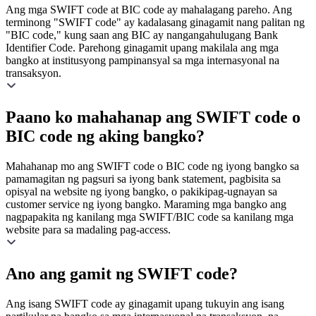
Ang mga SWIFT code at BIC code ay mahalagang pareho. Ang
terminong "SWIFT code" ay kadalasang ginagamit nang palitan ng
"BIC code," kung saan ang BIC ay nangangahulugang Bank
Identifier Code. Parehong ginagamit upang makilala ang mga
bangko at institusyong pampinansyal sa mga internasyonal na
transaksyon.
Paano ko mahahanap ang SWIFT code o
BIC code ng aking bangko?
Mahahanap mo ang SWIFT code o BIC code ng iyong bangko sa
pamamagitan ng pagsuri sa iyong bank statement, pagbisita sa
opisyal na website ng iyong bangko, o pakikipag-ugnayan sa
customer service ng iyong bangko. Maraming mga bangko ang
nagpapakita ng kanilang mga SWIFT/BIC code sa kanilang mga
website para sa madaling pag-access.
Ano ang gamit ng SWIFT code?
Ang isang SWIFT code ay ginagamit upang tukuyin ang isang