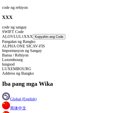
code ng rehiyon
XXX
code ng sangay
SWIFT Code
ALOVLUL1XXX
Kopyahin ang Code
Pangalan ng Bangko
ALPHA ONE SICAV-FIS
Impormasyon ng Sangay
Bansa / Rehiyon
Luxembourg
lungsod
LUXEMBOURG
Address ng Bangko
Iba pang mga Wika
Global (English)
简体中文