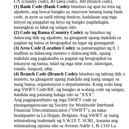
CN (country code), BJ (area code), 300 (branch code).
(1) Bank Code (Bank Code):
binubuo ng apat na letra ng
alpabeto, ang bawat bangko ay mayroon lamang isang bank
code, at ayon sa sarili nitong tinukoy, kadalasan ang mga
inisyal ng pangalan ng linya ng bangko pagdadaglat,
naaangkop sa lahat ng sangay nito.
(2) Code ng Bansa (Country Code):
ay binubuo ng
dalawang titik ng alpabeto, na ginagamit upang makilala sa
pagitan ng bansa at heograpikal na lugar ng gumagamit.
(3) Area Code (Location Code):
sa pamamagitan ng 0, 1
maliban sa dalawang numero o dalawang titik, upang
makilala ang pagkakaiba sa pagitan ng heograpikal na
lokasyon ng bansa, tulad ng mga time zone, lalawigan,
estado, lungsod, atbp.
(4) Branch Code (Branch Code):
binubuo ng tatlong titik o
numero, na ginagamit upang makilala ang isang sangay sa
isang bansa, organisasyon o departamento. Kung walo lang
ang SWIFT Code/BIC ng bangko at walang code ng sangay,
itatakda ang paunang halaga nito sa "XXX".
Ang pagpaparehistro ng mga SWIFT code ay
pinangangasiwaan ng Society for Worldwide Interbank
Financial Telecommunication ("SWIFT"), na naka-
headquarter sa La Huppe, Belgium. Ang SWIFT ay isang
rehistradong trademark ng S.W.I.F.T. SCRL, kasama ang
rehistradong opisina nito sa Avenue Adèle 1, B-1310 La