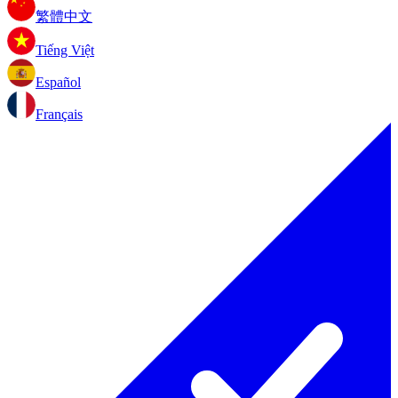
繁體中文
Tiếng Việt
Español
Français