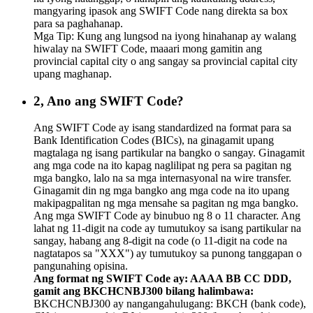
mangyaring ipasok ang SWIFT Code nang direkta sa box
para sa paghahanap.
Mga Tip: Kung ang lungsod na iyong hinahanap ay walang
hiwalay na SWIFT Code, maaari mong gamitin ang
provincial capital city o ang sangay sa provincial capital city
upang maghanap.
2, Ano ang SWIFT Code?
Ang SWIFT Code ay isang standardized na format para sa
Bank Identification Codes (BICs), na ginagamit upang
magtalaga ng isang partikular na bangko o sangay. Ginagamit
ang mga code na ito kapag naglilipat ng pera sa pagitan ng
mga bangko, lalo na sa mga internasyonal na wire transfer.
Ginagamit din ng mga bangko ang mga code na ito upang
makipagpalitan ng mga mensahe sa pagitan ng mga bangko.
Ang mga SWIFT Code ay binubuo ng 8 o 11 character. Ang
lahat ng 11-digit na code ay tumutukoy sa isang partikular na
sangay, habang ang 8-digit na code (o 11-digit na code na
nagtatapos sa "XXX") ay tumutukoy sa punong tanggapan o
pangunahing opisina.
Ang format ng SWIFT Code ay: AAAA BB CC DDD,
gamit ang BKCHCNBJ300 bilang halimbawa:
BKCHCNBJ300 ay nangangahulugang: BKCH (bank code),