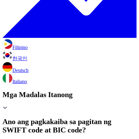
Filipino
한국인
Deutsch
Italiano
Mga Madalas Itanong
Ano ang pagkakaiba sa pagitan ng
SWIFT code at BIC code?