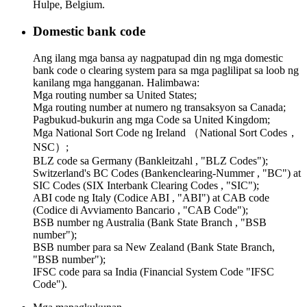
Hulpe, Belgium.
Domestic bank code
Ang ilang mga bansa ay nagpatupad din ng mga domestic
bank code o clearing system para sa mga paglilipat sa loob ng
kanilang mga hangganan. Halimbawa:
Mga routing number sa United States;
Mga routing number at numero ng transaksyon sa Canada;
Pagbukud-bukurin ang mga Code sa United Kingdom;
Mga National Sort Code ng Ireland （National Sort Codes，
NSC）;
BLZ code sa Germany (Bankleitzahl , "BLZ Codes");
Switzerland's BC Codes (Bankenclearing-Nummer , "BC") at
SIC Codes (SIX Interbank Clearing Codes , "SIC");
ABI code ng Italy (Codice ABI , "ABI") at CAB code
(Codice di Avviamento Bancario , "CAB Code");
BSB number ng Australia (Bank State Branch , "BSB
number");
BSB number para sa New Zealand (Bank State Branch,
"BSB number");
IFSC code para sa India (Financial System Code "IFSC
Code").