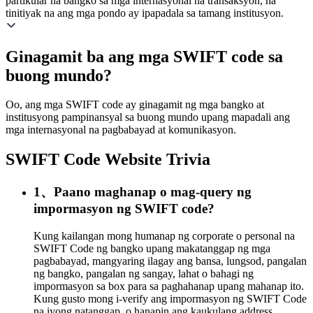
partikular na bangko sa mga internasyonal na transaksyon, na
tinitiyak na ang mga pondo ay ipapadala sa tamang institusyon.
Ginagamit ba ang mga SWIFT code sa
buong mundo?
Oo, ang mga SWIFT code ay ginagamit ng mga bangko at
institusyong pampinansyal sa buong mundo upang mapadali ang
mga internasyonal na pagbabayad at komunikasyon.
SWIFT Code Website Trivia
1、Paano maghanap o mag-query ng
impormasyon ng SWIFT code?
Kung kailangan mong humanap ng corporate o personal na
SWIFT Code ng bangko upang makatanggap ng mga
pagbabayad, mangyaring ilagay ang bansa, lungsod, pangalan
ng bangko, pangalan ng sangay, lahat o bahagi ng
impormasyon sa box para sa paghahanap upang mahanap ito.
Kung gusto mong i-verify ang impormasyon ng SWIFT Code
na iyong natanggap, o hanapin ang kaukulang address,