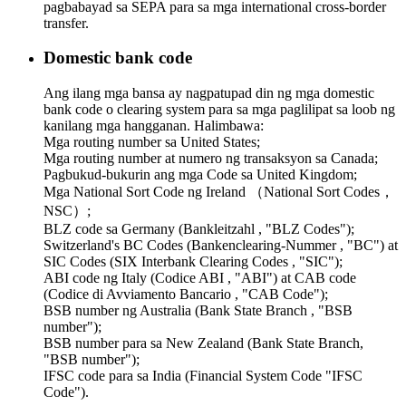
pagbabayad sa SEPA para sa mga international cross-border
transfer.
Domestic bank code
Ang ilang mga bansa ay nagpatupad din ng mga domestic
bank code o clearing system para sa mga paglilipat sa loob ng
kanilang mga hangganan. Halimbawa:
Mga routing number sa United States;
Mga routing number at numero ng transaksyon sa Canada;
Pagbukud-bukurin ang mga Code sa United Kingdom;
Mga National Sort Code ng Ireland （National Sort Codes，
NSC）;
BLZ code sa Germany (Bankleitzahl , "BLZ Codes");
Switzerland's BC Codes (Bankenclearing-Nummer , "BC") at
SIC Codes (SIX Interbank Clearing Codes , "SIC");
ABI code ng Italy (Codice ABI , "ABI") at CAB code
(Codice di Avviamento Bancario , "CAB Code");
BSB number ng Australia (Bank State Branch , "BSB
number");
BSB number para sa New Zealand (Bank State Branch,
"BSB number");
IFSC code para sa India (Financial System Code "IFSC
Code").