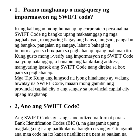
1、Paano maghanap o mag-query ng
impormasyon ng SWIFT code?
Kung kailangan mong humanap ng corporate o personal na
SWIFT Code ng bangko upang makatanggap ng mga
pagbabayad, mangyaring ilagay ang bansa, lungsod, pangalan
ng bangko, pangalan ng sangay, lahat o bahagi ng
impormasyon sa box para sa paghahanap upang mahanap ito.
Kung gusto mong i-verify ang impormasyon ng SWIFT Code
na iyong natanggap, o hanapin ang kaukulang address,
mangyaring ipasok ang SWIFT Code nang direkta sa box
para sa paghahanap.
Mga Tip: Kung ang lungsod na iyong hinahanap ay walang
hiwalay na SWIFT Code, maaari mong gamitin ang
provincial capital city o ang sangay sa provincial capital city
upang maghanap.
2, Ano ang SWIFT Code?
Ang SWIFT Code ay isang standardized na format para sa
Bank Identification Codes (BICs), na ginagamit upang
magtalaga ng isang partikular na bangko o sangay. Ginagamit
ang mga code na ito kapag naglilipat ng pera sa pagitan ng