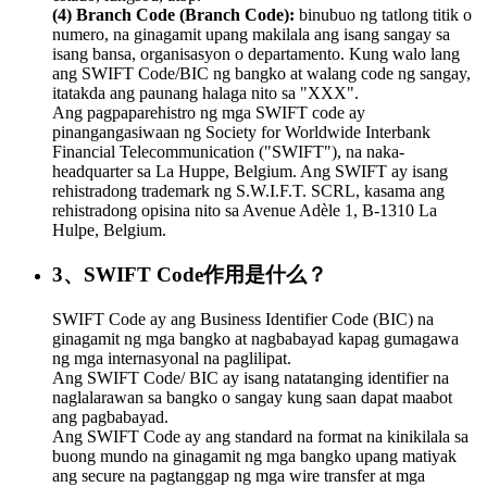
(4) Branch Code (Branch Code):
binubuo ng tatlong titik o
numero, na ginagamit upang makilala ang isang sangay sa
isang bansa, organisasyon o departamento. Kung walo lang
ang SWIFT Code/BIC ng bangko at walang code ng sangay,
itatakda ang paunang halaga nito sa "XXX".
Ang pagpaparehistro ng mga SWIFT code ay
pinangangasiwaan ng Society for Worldwide Interbank
Financial Telecommunication ("SWIFT"), na naka-
headquarter sa La Huppe, Belgium. Ang SWIFT ay isang
rehistradong trademark ng S.W.I.F.T. SCRL, kasama ang
rehistradong opisina nito sa Avenue Adèle 1, B-1310 La
Hulpe, Belgium.
3、SWIFT Code作用是什么？
SWIFT Code ay ang Business Identifier Code (BIC) na
ginagamit ng mga bangko at nagbabayad kapag gumagawa
ng mga internasyonal na paglilipat.
Ang SWIFT Code/ BIC ay isang natatanging identifier na
naglalarawan sa bangko o sangay kung saan dapat maabot
ang pagbabayad.
Ang SWIFT Code ay ang standard na format na kinikilala sa
buong mundo na ginagamit ng mga bangko upang matiyak
ang secure na pagtanggap ng mga wire transfer at mga