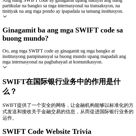
Ang isang SWIFT code ay ginagamit upang tukuyin ang isang
partikular na bangko sa mga internasyonal na transaksyon, na
tinitiyak na ang mga pondo ay ipapadala sa tamang institusyon.
Ginagamit ba ang mga SWIFT code sa
buong mundo?
Oo, ang mga SWIFT code ay ginagamit ng mga bangko at
institusyong pampinansyal sa buong mundo upang mapadali ang
mga internasyonal na pagbabayad at komunikasyon.
SWIFT在国际银行业务中的作用是什
么？
SWIFT提供了一个安全的网络，让金融机构能够以标准化的方
式发送和接收关于金融交易的信息，从而促进国际银行业务的
运作。
SWIFT Code Website Trivia