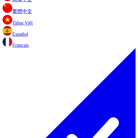
繁體中文
Tiếng Việt
Español
Français