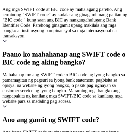
Ang mga SWIFT code at BIC code ay mahalagang pareho. Ang
terminong "SWIFT code" ay kadalasang ginagamit nang palitan ng
"BIC code," kung saan ang BIC ay nangangahulugang Bank
Identifier Code. Parehong ginagamit upang makilala ang mga
bangko at institusyong pampinansyal sa mga internasyonal na
transaksyon.
Paano ko mahahanap ang SWIFT code o
BIC code ng aking bangko?
Mahahanap mo ang SWIFT code o BIC code ng iyong bangko sa
pamamagitan ng pagsuri sa iyong bank statement, pagbisita sa
opisyal na website ng iyong bangko, o pakikipag-ugnayan sa
customer service ng iyong bangko. Maraming mga bangko ang
nagpapakita ng kanilang mga SWIFT/BIC code sa kanilang mga
website para sa madaling pag-access.
Ano ang gamit ng SWIFT code?