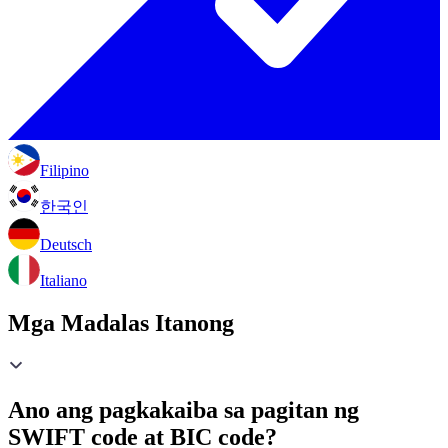
Filipino
한국인
Deutsch
Italiano
Mga Madalas Itanong
Ano ang pagkakaiba sa pagitan ng
SWIFT code at BIC code?