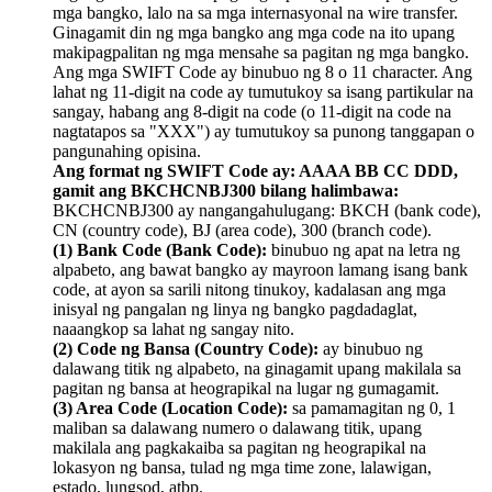
mga bangko, lalo na sa mga internasyonal na wire transfer.
Ginagamit din ng mga bangko ang mga code na ito upang
makipagpalitan ng mga mensahe sa pagitan ng mga bangko.
Ang mga SWIFT Code ay binubuo ng 8 o 11 character. Ang
lahat ng 11-digit na code ay tumutukoy sa isang partikular na
sangay, habang ang 8-digit na code (o 11-digit na code na
nagtatapos sa "XXX") ay tumutukoy sa punong tanggapan o
pangunahing opisina.
Ang format ng SWIFT Code ay: AAAA BB CC DDD,
gamit ang BKCHCNBJ300 bilang halimbawa:
BKCHCNBJ300 ay nangangahulugang: BKCH (bank code),
CN (country code), BJ (area code), 300 (branch code).
(1) Bank Code (Bank Code):
binubuo ng apat na letra ng
alpabeto, ang bawat bangko ay mayroon lamang isang bank
code, at ayon sa sarili nitong tinukoy, kadalasan ang mga
inisyal ng pangalan ng linya ng bangko pagdadaglat,
naaangkop sa lahat ng sangay nito.
(2) Code ng Bansa (Country Code):
ay binubuo ng
dalawang titik ng alpabeto, na ginagamit upang makilala sa
pagitan ng bansa at heograpikal na lugar ng gumagamit.
(3) Area Code (Location Code):
sa pamamagitan ng 0, 1
maliban sa dalawang numero o dalawang titik, upang
makilala ang pagkakaiba sa pagitan ng heograpikal na
lokasyon ng bansa, tulad ng mga time zone, lalawigan,
estado, lungsod, atbp.