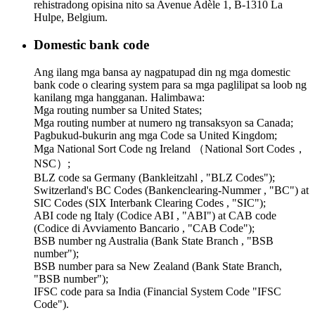
rehistradong opisina nito sa Avenue Adèle 1, B-1310 La
Hulpe, Belgium.
Domestic bank code
Ang ilang mga bansa ay nagpatupad din ng mga domestic
bank code o clearing system para sa mga paglilipat sa loob ng
kanilang mga hangganan. Halimbawa:
Mga routing number sa United States;
Mga routing number at numero ng transaksyon sa Canada;
Pagbukud-bukurin ang mga Code sa United Kingdom;
Mga National Sort Code ng Ireland （National Sort Codes，
NSC）;
BLZ code sa Germany (Bankleitzahl , "BLZ Codes");
Switzerland's BC Codes (Bankenclearing-Nummer , "BC") at
SIC Codes (SIX Interbank Clearing Codes , "SIC");
ABI code ng Italy (Codice ABI , "ABI") at CAB code
(Codice di Avviamento Bancario , "CAB Code");
BSB number ng Australia (Bank State Branch , "BSB
number");
BSB number para sa New Zealand (Bank State Branch,
"BSB number");
IFSC code para sa India (Financial System Code "IFSC
Code").