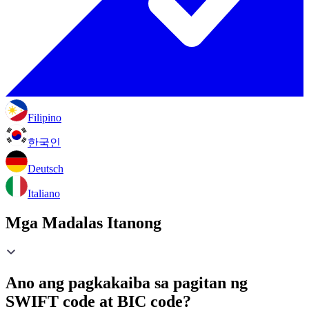
Filipino
한국인
Deutsch
Italiano
Mga Madalas Itanong
Ano ang pagkakaiba sa pagitan ng
SWIFT code at BIC code?