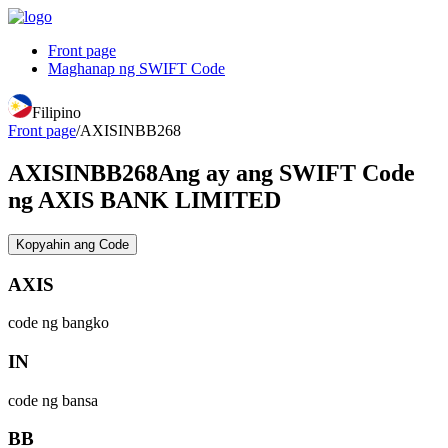
Front page
Maghanap ng SWIFT Code
Filipino
Front page
/
AXISINBB268
AXISINBB268
Ang ay ang SWIFT Code
ng AXIS BANK LIMITED
Kopyahin ang Code
AXIS
code ng bangko
IN
code ng bansa
BB