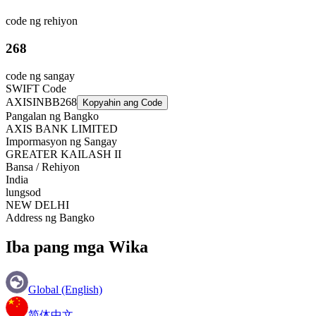
code ng rehiyon
268
code ng sangay
SWIFT Code
AXISINBB268
Kopyahin ang Code
Pangalan ng Bangko
AXIS BANK LIMITED
Impormasyon ng Sangay
GREATER KAILASH II
Bansa / Rehiyon
India
lungsod
NEW DELHI
Address ng Bangko
Iba pang mga Wika
Global (English)
简体中文