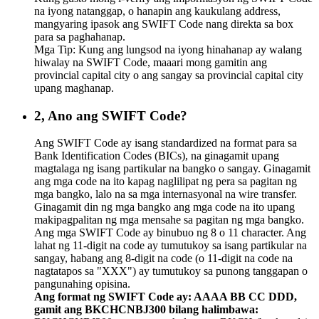
na iyong natanggap, o hanapin ang kaukulang address,
mangyaring ipasok ang SWIFT Code nang direkta sa box
para sa paghahanap.
Mga Tip: Kung ang lungsod na iyong hinahanap ay walang
hiwalay na SWIFT Code, maaari mong gamitin ang
provincial capital city o ang sangay sa provincial capital city
upang maghanap.
2, Ano ang SWIFT Code?
Ang SWIFT Code ay isang standardized na format para sa
Bank Identification Codes (BICs), na ginagamit upang
magtalaga ng isang partikular na bangko o sangay. Ginagamit
ang mga code na ito kapag naglilipat ng pera sa pagitan ng
mga bangko, lalo na sa mga internasyonal na wire transfer.
Ginagamit din ng mga bangko ang mga code na ito upang
makipagpalitan ng mga mensahe sa pagitan ng mga bangko.
Ang mga SWIFT Code ay binubuo ng 8 o 11 character. Ang
lahat ng 11-digit na code ay tumutukoy sa isang partikular na
sangay, habang ang 8-digit na code (o 11-digit na code na
nagtatapos sa "XXX") ay tumutukoy sa punong tanggapan o
pangunahing opisina.
Ang format ng SWIFT Code ay: AAAA BB CC DDD,
gamit ang BKCHCNBJ300 bilang halimbawa: