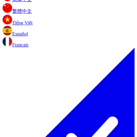
繁體中文
Tiếng Việt
Español
Français