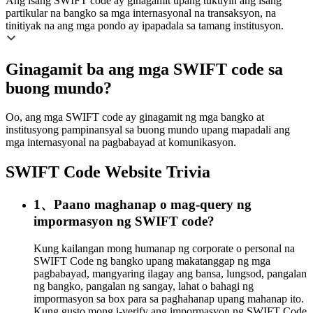
Ang isang SWIFT code ay ginagamit upang tukuyin ang isang
partikular na bangko sa mga internasyonal na transaksyon, na
tinitiyak na ang mga pondo ay ipapadala sa tamang institusyon.
Ginagamit ba ang mga SWIFT code sa
buong mundo?
Oo, ang mga SWIFT code ay ginagamit ng mga bangko at
institusyong pampinansyal sa buong mundo upang mapadali ang
mga internasyonal na pagbabayad at komunikasyon.
SWIFT Code Website Trivia
1、Paano maghanap o mag-query ng
impormasyon ng SWIFT code?
Kung kailangan mong humanap ng corporate o personal na
SWIFT Code ng bangko upang makatanggap ng mga
pagbabayad, mangyaring ilagay ang bansa, lungsod, pangalan
ng bangko, pangalan ng sangay, lahat o bahagi ng
impormasyon sa box para sa paghahanap upang mahanap ito.
Kung gusto mong i-verify ang impormasyon ng SWIFT Code