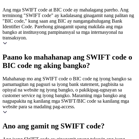
Ang mga SWIFT code at BIC code ay mahalagang pareho. Ang
terminong "SWIFT code" ay kadalasang ginagamit nang palitan ng
"BIC code," kung saan ang BIC ay nangangahulugang Bank
Identifier Code. Parehong ginagamit upang makilala ang mga
bangko at institusyong pampinansyal sa mga internasyonal na
transaksyon.
Paano ko mahahanap ang SWIFT code o
BIC code ng aking bangko?
Mahahanap mo ang SWIFT code o BIC code ng iyong bangko sa
pamamagitan ng pagsuri sa iyong bank statement, pagbisita sa
opisyal na website ng iyong bangko, o pakikipag-ugnayan sa
customer service ng iyong bangko. Maraming mga bangko ang
nagpapakita ng kanilang mga SWIFT/BIC code sa kanilang mga
website para sa madaling pag-access.
Ano ang gamit ng SWIFT code?