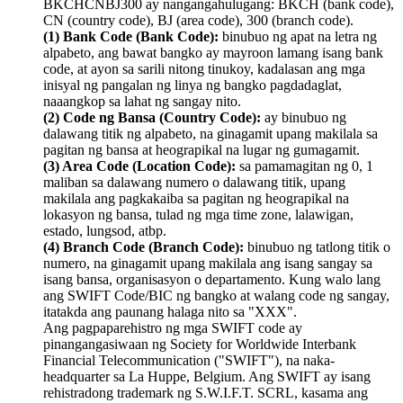
BKCHCNBJ300 ay nangangahulugang: BKCH (bank code),
CN (country code), BJ (area code), 300 (branch code).
(1) Bank Code (Bank Code):
binubuo ng apat na letra ng
alpabeto, ang bawat bangko ay mayroon lamang isang bank
code, at ayon sa sarili nitong tinukoy, kadalasan ang mga
inisyal ng pangalan ng linya ng bangko pagdadaglat,
naaangkop sa lahat ng sangay nito.
(2) Code ng Bansa (Country Code):
ay binubuo ng
dalawang titik ng alpabeto, na ginagamit upang makilala sa
pagitan ng bansa at heograpikal na lugar ng gumagamit.
(3) Area Code (Location Code):
sa pamamagitan ng 0, 1
maliban sa dalawang numero o dalawang titik, upang
makilala ang pagkakaiba sa pagitan ng heograpikal na
lokasyon ng bansa, tulad ng mga time zone, lalawigan,
estado, lungsod, atbp.
(4) Branch Code (Branch Code):
binubuo ng tatlong titik o
numero, na ginagamit upang makilala ang isang sangay sa
isang bansa, organisasyon o departamento. Kung walo lang
ang SWIFT Code/BIC ng bangko at walang code ng sangay,
itatakda ang paunang halaga nito sa "XXX".
Ang pagpaparehistro ng mga SWIFT code ay
pinangangasiwaan ng Society for Worldwide Interbank
Financial Telecommunication ("SWIFT"), na naka-
headquarter sa La Huppe, Belgium. Ang SWIFT ay isang
rehistradong trademark ng S.W.I.F.T. SCRL, kasama ang