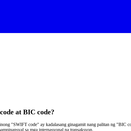
code at BIC code?
ong "SWIFT code" ay kadalasang ginagamit nang palitan ng "BIC co
ampinansyal sa mga internasyonal na transaksyon.