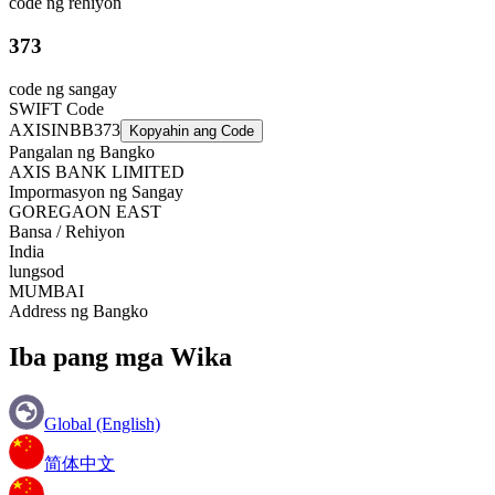
code ng rehiyon
373
code ng sangay
SWIFT Code
AXISINBB373
Kopyahin ang Code
Pangalan ng Bangko
AXIS BANK LIMITED
Impormasyon ng Sangay
GOREGAON EAST
Bansa / Rehiyon
India
lungsod
MUMBAI
Address ng Bangko
Iba pang mga Wika
Global (English)
简体中文