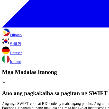
Filipino
한국인
Deutsch
Italiano
Mga Madalas Itanong
Ano ang pagkakaiba sa pagitan ng SWIFT 
Ang mga SWIFT code at BIC code ay mahalagang pareho. Ang termin
Parehong ginagamit upang makilala ang mga bangko at institusyong p