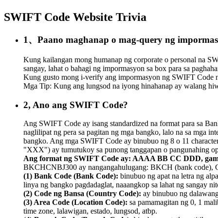
SWIFT Code Website Trivia
1、Paano maghanap o mag-query ng impormas
Kung kailangan mong humanap ng corporate o personal na SW
sangay, lahat o bahagi ng impormasyon sa box para sa paghah
Kung gusto mong i-verify ang impormasyon ng SWIFT Code na 
Mga Tip: Kung ang lungsod na iyong hinahanap ay walang hiwal
2, Ano ang SWIFT Code?
Ang SWIFT Code ay isang standardized na format para sa Bank 
naglilipat ng pera sa pagitan ng mga bangko, lalo na sa mga 
bangko. Ang mga SWIFT Code ay binubuo ng 8 o 11 character. An
"XXX") ay tumutukoy sa punong tanggapan o pangunahing opi
Ang format ng SWIFT Code ay: AAAA BB CC DDD, gam
BKCHCNBJ300 ay nangangahulugang: BKCH (bank code), CN (c
(1) Bank Code (Bank Code):
binubuo ng apat na letra ng alp
linya ng bangko pagdadaglat, naaangkop sa lahat ng sangay nit
(2) Code ng Bansa (Country Code):
ay binubuo ng dalawang t
(3) Area Code (Location Code):
sa pamamagitan ng 0, 1 malib
time zone, lalawigan, estado, lungsod, atbp.