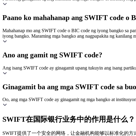
Paano ko mahahanap ang SWIFT code o BI
Mahahanap mo ang SWIFT code o BIC code ng iyong bangko sa pamamag
iyong bangko. Maraming mga bangko ang nagpapakita ng kanilang m
Ano ang gamit ng SWIFT code?
Ang isang SWIFT code ay ginagamit upang tukuyin ang isang partikula
Ginagamit ba ang mga SWIFT code sa bu
Oo, ang mga SWIFT code ay ginagamit ng mga bangko at institusyo
SWIFT在国际银行业务中的作用是什么？
SWIFT提供了一个安全的网络，让金融机构能够以标准化的