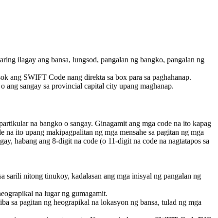
ng ilagay ang bansa, lungsod, pangalan ng bangko, pangalan ng
sok ang SWIFT Code nang direkta sa box para sa paghahanap.
 ang sangay sa provincial capital city upang maghanap.
partikular na bangko o sangay. Ginagamit ang mga code na ito kapag
ode na ito upang makipagpalitan ng mga mensahe sa pagitan ng mga
y, habang ang 8-digit na code (o 11-digit na code na nagtatapos sa
 sarili nitong tinukoy, kadalasan ang mga inisyal ng pangalan ng
heograpikal na lugar ng gumagamit.
ba sa pagitan ng heograpikal na lokasyon ng bansa, tulad ng mga