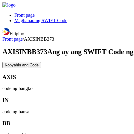
Front page
Maghanap ng SWIFT Code
Filipino
Front page
/
AXISINBB373
AXISINBB373
Ang ay ang SWIFT Code 
Kopyahin ang Code
AXIS
code ng bangko
IN
code ng bansa
BB