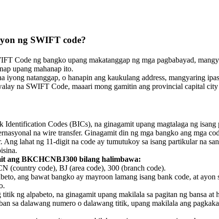
yon ng SWIFT code?
IFT Code ng bangko upang makatanggap ng mga pagbabayad, mangyari
anap upang mahanap ito.
iyong natanggap, o hanapin ang kaukulang address, mangyaring ipa
ay na SWIFT Code, maaari mong gamitin ang provincial capital city o
Identification Codes (BICs), na ginagamit upang magtalaga ng isang 
internasyonal na wire transfer. Ginagamit din ng mga bangko ang mga c
g lahat ng 11-digit na code ay tumutukoy sa isang partikular na sanga
sina.
it ang BKCHCNBJ300 bilang halimbawa:
ountry code), BJ (area code), 300 (branch code).
abeto, ang bawat bangko ay mayroon lamang isang bank code, at ayon sa
o.
itik ng alpabeto, na ginagamit upang makilala sa pagitan ng bansa at 
an sa dalawang numero o dalawang titik, upang makilala ang pagkakai