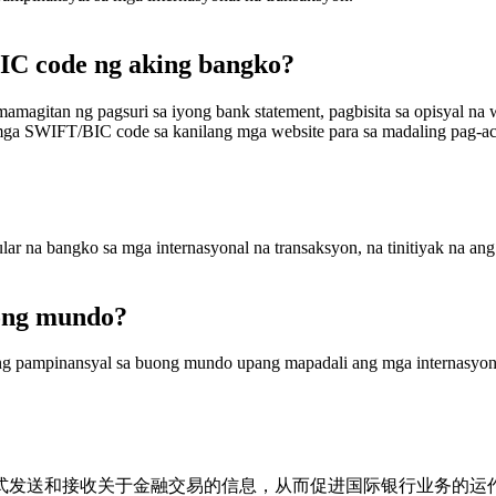
C code ng aking bangko?
itan ng pagsuri sa iyong bank statement, pagbisita sa opisyal na w
ga SWIFT/BIC code sa kanilang mga website para sa madaling pag-ac
r na bangko sa mga internasyonal na transaksyon, na tinitiyak na ang
ong mundo?
ng pampinansyal sa buong mundo upang mapadali ang mga internasyon
方式发送和接收关于金融交易的信息，从而促进国际银行业务的运