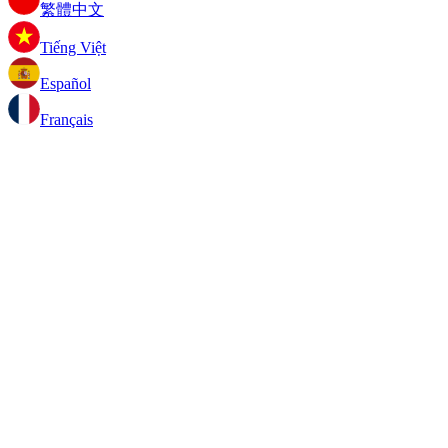
繁體中文
Tiếng Việt
Español
Français