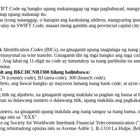
IFT Code ng bangko upang makatanggap ng mga pagbabayad, mangyari
anap upang mahanap ito.
iyong natanggap, o hanapin ang kaukulang address, mangyaring ipa
ay na SWIFT Code, maaari mong gamitin ang provincial capital city o
Identification Codes (BICs), na ginagamit upang magtalaga ng isang 
internasyonal na wire transfer. Ginagamit din ng mga bangko ang mga c
g lahat ng 11-digit na code ay tumutukoy sa isang partikular na sanga
sina.
it ang BKCHCNBJ300 bilang halimbawa:
ountry code), BJ (area code), 300 (branch code).
abeto, ang bawat bangko ay mayroon lamang isang bank code, at ayon sa
o.
itik ng alpabeto, na ginagamit upang makilala sa pagitan ng bansa at 
an sa dalawang numero o dalawang titik, upang makilala ang pagkakai
o numero, na ginagamit upang makilala ang isang sangay sa isang ban
laga nito sa "XXX".
 ng Society for Worldwide Interbank Financial Telecommunication 
ng rehistradong opisina nito sa Avenue Adèle 1, B-1310 La Hulpe, Be