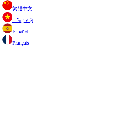
繁體中文
Tiếng Việt
Español
Français