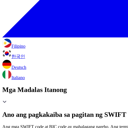
Filipino
한국인
Deutsch
Italiano
Mga Madalas Itanong
Ano ang pagkakaiba sa pagitan ng SWIFT 
Ang mga SWIFT code at BIC code ay mahalagang pareho. Ang termin