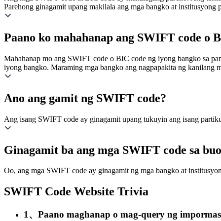
Parehong ginagamit upang makilala ang mga bangko at institusyong p
Paano ko mahahanap ang SWIFT code o BI
Mahahanap mo ang SWIFT code o BIC code ng iyong bangko sa pamamag
iyong bangko. Maraming mga bangko ang nagpapakita ng kanilang m
Ano ang gamit ng SWIFT code?
Ang isang SWIFT code ay ginagamit upang tukuyin ang isang partikula
Ginagamit ba ang mga SWIFT code sa bu
Oo, ang mga SWIFT code ay ginagamit ng mga bangko at institusyo
SWIFT Code Website Trivia
1、Paano maghanap o mag-query ng impormas