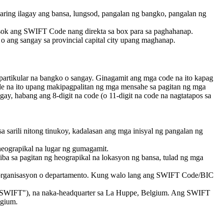
ng ilagay ang bansa, lungsod, pangalan ng bangko, pangalan ng
sok ang SWIFT Code nang direkta sa box para sa paghahanap.
 ang sangay sa provincial capital city upang maghanap.
partikular na bangko o sangay. Ginagamit ang mga code na ito kapag
ode na ito upang makipagpalitan ng mga mensahe sa pagitan ng mga
y, habang ang 8-digit na code (o 11-digit na code na nagtatapos sa
 sarili nitong tinukoy, kadalasan ang mga inisyal ng pangalan ng
heograpikal na lugar ng gumagamit.
ba sa pagitan ng heograpikal na lokasyon ng bansa, tulad ng mga
sa, organisasyon o departamento. Kung walo lang ang SWIFT Code/BIC
("SWIFT"), na naka-headquarter sa La Huppe, Belgium. Ang SWIFT
lgium.