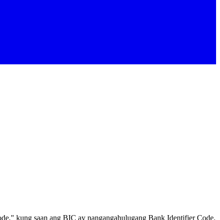
de," kung saan ang BIC ay nangangahulugang Bank Identifier Code.