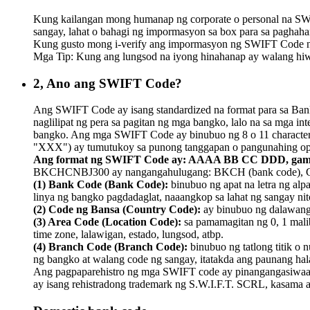
Kung kailangan mong humanap ng corporate o personal na SW
sangay, lahat o bahagi ng impormasyon sa box para sa paghah
Kung gusto mong i-verify ang impormasyon ng SWIFT Code na 
Mga Tip: Kung ang lungsod na iyong hinahanap ay walang hiwal
2, Ano ang SWIFT Code?
Ang SWIFT Code ay isang standardized na format para sa Bank 
naglilipat ng pera sa pagitan ng mga bangko, lalo na sa mga 
bangko. Ang mga SWIFT Code ay binubuo ng 8 o 11 character. An
"XXX") ay tumutukoy sa punong tanggapan o pangunahing opi
Ang format ng SWIFT Code ay: AAAA BB CC DDD, gam
BKCHCNBJ300 ay nangangahulugang: BKCH (bank code), CN (c
(1) Bank Code (Bank Code):
binubuo ng apat na letra ng alp
linya ng bangko pagdadaglat, naaangkop sa lahat ng sangay nit
(2) Code ng Bansa (Country Code):
ay binubuo ng dalawang t
(3) Area Code (Location Code):
sa pamamagitan ng 0, 1 malib
time zone, lalawigan, estado, lungsod, atbp.
(4) Branch Code (Branch Code):
binubuo ng tatlong titik 
ng bangko at walang code ng sangay, itatakda ang paunang ha
Ang pagpaparehistro ng mga SWIFT code ay pinangangasiwaan
ay isang rehistradong trademark ng S.W.I.F.T. SCRL, kasama a