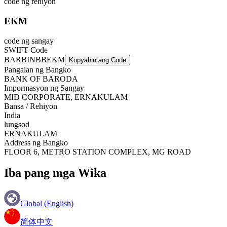
code ng rehiyon
EKM
code ng sangay
SWIFT Code
BARBINBBEKM
Kopyahin ang Code
Pangalan ng Bangko
BANK OF BARODA
Impormasyon ng Sangay
MID CORPORATE, ERNAKULAM
Bansa / Rehiyon
India
lungsod
ERNAKULAM
Address ng Bangko
FLOOR 6, METRO STATION COMPLEX, MG ROAD
Iba pang mga Wika
Global (English)
简体中文