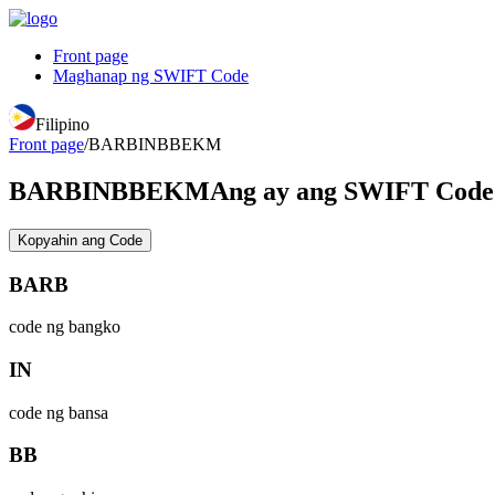
Front page
Maghanap ng SWIFT Code
Filipino
Front page
/
BARBINBBEKM
BARBINBBEKM
Ang ay ang SWIFT Co
Kopyahin ang Code
BARB
code ng bangko
IN
code ng bansa
BB