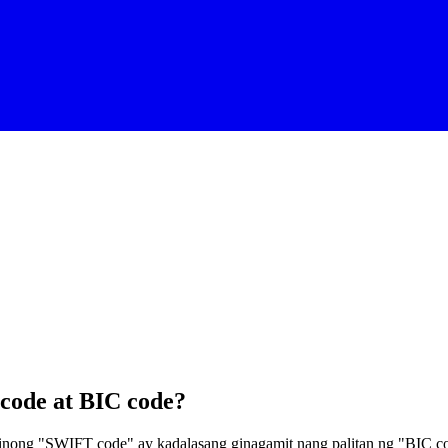
code at BIC code?
ong "SWIFT code" ay kadalasang ginagamit nang palitan ng "BIC co