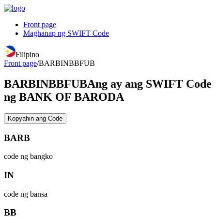
Front page
Maghanap ng SWIFT Code
Filipino
Front page
/
BARBINBBFUB
BARBINBBFUB
Ang ay ang SWIFT Code
ng BANK OF BARODA
Kopyahin ang Code
BARB
code ng bangko
IN
code ng bansa
BB