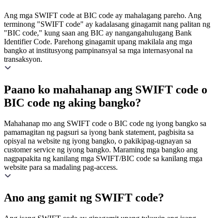
Ang mga SWIFT code at BIC code ay mahalagang pareho. Ang
terminong "SWIFT code" ay kadalasang ginagamit nang palitan ng
"BIC code," kung saan ang BIC ay nangangahulugang Bank
Identifier Code. Parehong ginagamit upang makilala ang mga
bangko at institusyong pampinansyal sa mga internasyonal na
transaksyon.
Paano ko mahahanap ang SWIFT code o
BIC code ng aking bangko?
Mahahanap mo ang SWIFT code o BIC code ng iyong bangko sa
pamamagitan ng pagsuri sa iyong bank statement, pagbisita sa
opisyal na website ng iyong bangko, o pakikipag-ugnayan sa
customer service ng iyong bangko. Maraming mga bangko ang
nagpapakita ng kanilang mga SWIFT/BIC code sa kanilang mga
website para sa madaling pag-access.
Ano ang gamit ng SWIFT code?