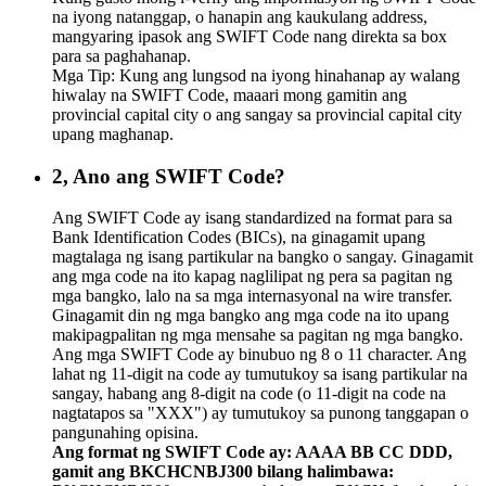
na iyong natanggap, o hanapin ang kaukulang address,
mangyaring ipasok ang SWIFT Code nang direkta sa box
para sa paghahanap.
Mga Tip: Kung ang lungsod na iyong hinahanap ay walang
hiwalay na SWIFT Code, maaari mong gamitin ang
provincial capital city o ang sangay sa provincial capital city
upang maghanap.
2, Ano ang SWIFT Code?
Ang SWIFT Code ay isang standardized na format para sa
Bank Identification Codes (BICs), na ginagamit upang
magtalaga ng isang partikular na bangko o sangay. Ginagamit
ang mga code na ito kapag naglilipat ng pera sa pagitan ng
mga bangko, lalo na sa mga internasyonal na wire transfer.
Ginagamit din ng mga bangko ang mga code na ito upang
makipagpalitan ng mga mensahe sa pagitan ng mga bangko.
Ang mga SWIFT Code ay binubuo ng 8 o 11 character. Ang
lahat ng 11-digit na code ay tumutukoy sa isang partikular na
sangay, habang ang 8-digit na code (o 11-digit na code na
nagtatapos sa "XXX") ay tumutukoy sa punong tanggapan o
pangunahing opisina.
Ang format ng SWIFT Code ay: AAAA BB CC DDD,
gamit ang BKCHCNBJ300 bilang halimbawa: