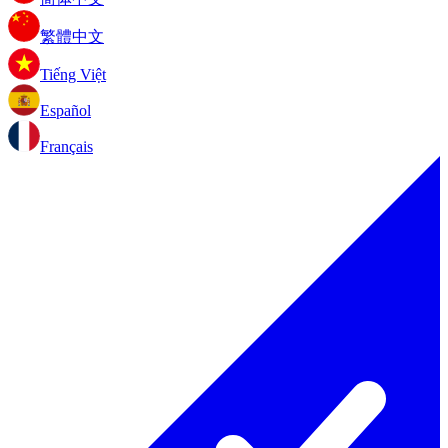
繁體中文
Tiếng Việt
Español
Français