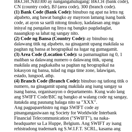
BKCHCNBJ300 ay nangangahulugang: BKCH (bank code),
CN (country code), BJ (area code), 300 (branch code).
(1) Bank Code (Bank Code):
binubuo ng apat na letra ng
alpabeto, ang bawat bangko ay mayroon lamang isang bank
code, at ayon sa sarili nitong tinukoy, kadalasan ang mga
inisyal ng pangalan ng linya ng bangko pagdadaglat,
naaangkop sa lahat ng sangay nito.
(2) Code ng Bansa (Country Code):
ay binubuo ng
dalawang titik ng alpabeto, na ginagamit upang makilala sa
pagitan ng bansa at heograpikal na lugar ng gumagamit.
(3) Area Code (Location Code):
sa pamamagitan ng 0, 1
maliban sa dalawang numero o dalawang titik, upang
makilala ang pagkakaiba sa pagitan ng heograpikal na
lokasyon ng bansa, tulad ng mga time zone, lalawigan,
estado, lungsod, atbp.
(4) Branch Code (Branch Code):
binubuo ng tatlong titik o
numero, na ginagamit upang makilala ang isang sangay sa
isang bansa, organisasyon o departamento. Kung walo lang
ang SWIFT Code/BIC ng bangko at walang code ng sangay,
itatakda ang paunang halaga nito sa "XXX".
Ang pagpaparehistro ng mga SWIFT code ay
pinangangasiwaan ng Society for Worldwide Interbank
Financial Telecommunication ("SWIFT"), na naka-
headquarter sa La Huppe, Belgium. Ang SWIFT ay isang
rehistradong trademark ng S.W.I.F.T. SCRL, kasama ang