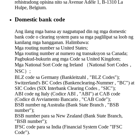
rehistradong opisina nito sa Avenue Adèle 1, B-1310 La
Hulpe, Belgium.
Domestic bank code
Ang ilang mga bansa ay nagpatupad din ng mga domestic
bank code o clearing system para sa mga paglilipat sa loob ng
kanilang mga hangganan. Halimbawa:
Mga routing number sa United States;
Mga routing number at numero ng transaksyon sa Canada;
Pagbukud-bukurin ang mga Code sa United Kingdom;
Mga National Sort Code ng Ireland （National Sort Codes，
NSC）;
BLZ code sa Germany (Bankleitzahl , "BLZ Codes");
Switzerland's BC Codes (Bankenclearing-Nummer , "BC") at
SIC Codes (SIX Interbank Clearing Codes , "SIC");
ABI code ng Italy (Codice ABI , "ABI") at CAB code
(Codice di Avviamento Bancario , "CAB Code");
BSB number ng Australia (Bank State Branch , "BSB
number");
BSB number para sa New Zealand (Bank State Branch,
"BSB number");
IFSC code para sa India (Financial System Code "IFSC
Code").