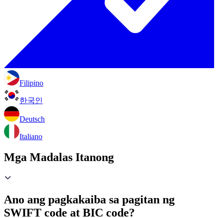
Filipino
한국인
Deutsch
Italiano
Mga Madalas Itanong
Ano ang pagkakaiba sa pagitan ng
SWIFT code at BIC code?