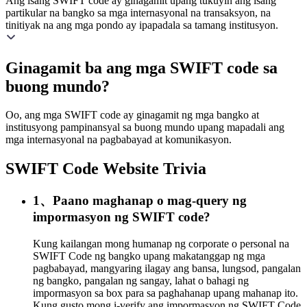
Ang isang SWIFT code ay ginagamit upang tukuyin ang isang
partikular na bangko sa mga internasyonal na transaksyon, na
tinitiyak na ang mga pondo ay ipapadala sa tamang institusyon.
Ginagamit ba ang mga SWIFT code sa
buong mundo?
Oo, ang mga SWIFT code ay ginagamit ng mga bangko at
institusyong pampinansyal sa buong mundo upang mapadali ang
mga internasyonal na pagbabayad at komunikasyon.
SWIFT Code Website Trivia
1、Paano maghanap o mag-query ng
impormasyon ng SWIFT code?
Kung kailangan mong humanap ng corporate o personal na
SWIFT Code ng bangko upang makatanggap ng mga
pagbabayad, mangyaring ilagay ang bansa, lungsod, pangalan
ng bangko, pangalan ng sangay, lahat o bahagi ng
impormasyon sa box para sa paghahanap upang mahanap ito.
Kung gusto mong i-verify ang impormasyon ng SWIFT Code