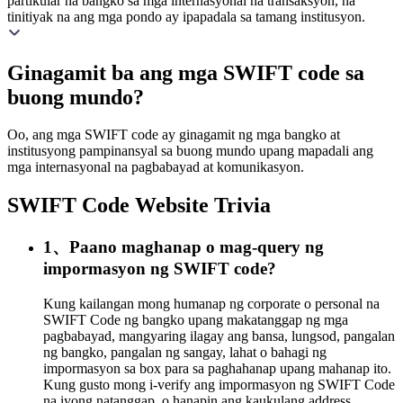
partikular na bangko sa mga internasyonal na transaksyon, na
tinitiyak na ang mga pondo ay ipapadala sa tamang institusyon.
Ginagamit ba ang mga SWIFT code sa
buong mundo?
Oo, ang mga SWIFT code ay ginagamit ng mga bangko at
institusyong pampinansyal sa buong mundo upang mapadali ang
mga internasyonal na pagbabayad at komunikasyon.
SWIFT Code Website Trivia
1、Paano maghanap o mag-query ng
impormasyon ng SWIFT code?
Kung kailangan mong humanap ng corporate o personal na
SWIFT Code ng bangko upang makatanggap ng mga
pagbabayad, mangyaring ilagay ang bansa, lungsod, pangalan
ng bangko, pangalan ng sangay, lahat o bahagi ng
impormasyon sa box para sa paghahanap upang mahanap ito.
Kung gusto mong i-verify ang impormasyon ng SWIFT Code
na iyong natanggap, o hanapin ang kaukulang address,