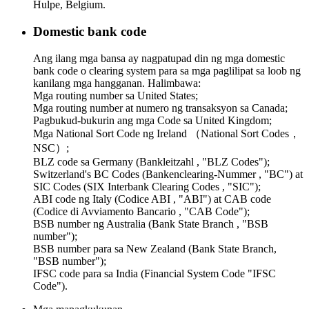
Hulpe, Belgium.
Domestic bank code
Ang ilang mga bansa ay nagpatupad din ng mga domestic
bank code o clearing system para sa mga paglilipat sa loob ng
kanilang mga hangganan. Halimbawa:
Mga routing number sa United States;
Mga routing number at numero ng transaksyon sa Canada;
Pagbukud-bukurin ang mga Code sa United Kingdom;
Mga National Sort Code ng Ireland （National Sort Codes，
NSC）;
BLZ code sa Germany (Bankleitzahl , "BLZ Codes");
Switzerland's BC Codes (Bankenclearing-Nummer , "BC") at
SIC Codes (SIX Interbank Clearing Codes , "SIC");
ABI code ng Italy (Codice ABI , "ABI") at CAB code
(Codice di Avviamento Bancario , "CAB Code");
BSB number ng Australia (Bank State Branch , "BSB
number");
BSB number para sa New Zealand (Bank State Branch,
"BSB number");
IFSC code para sa India (Financial System Code "IFSC
Code").