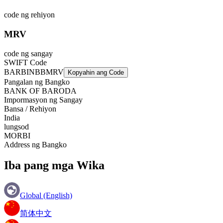
code ng rehiyon
MRV
code ng sangay
SWIFT Code
BARBINBBMRV
Kopyahin ang Code
Pangalan ng Bangko
BANK OF BARODA
Impormasyon ng Sangay
Bansa / Rehiyon
India
lungsod
MORBI
Address ng Bangko
Iba pang mga Wika
Global (English)
简体中文