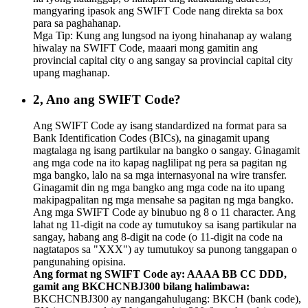
mangyaring ipasok ang SWIFT Code nang direkta sa box
para sa paghahanap.
Mga Tip: Kung ang lungsod na iyong hinahanap ay walang
hiwalay na SWIFT Code, maaari mong gamitin ang
provincial capital city o ang sangay sa provincial capital city
upang maghanap.
2, Ano ang SWIFT Code?
Ang SWIFT Code ay isang standardized na format para sa
Bank Identification Codes (BICs), na ginagamit upang
magtalaga ng isang partikular na bangko o sangay. Ginagamit
ang mga code na ito kapag naglilipat ng pera sa pagitan ng
mga bangko, lalo na sa mga internasyonal na wire transfer.
Ginagamit din ng mga bangko ang mga code na ito upang
makipagpalitan ng mga mensahe sa pagitan ng mga bangko.
Ang mga SWIFT Code ay binubuo ng 8 o 11 character. Ang
lahat ng 11-digit na code ay tumutukoy sa isang partikular na
sangay, habang ang 8-digit na code (o 11-digit na code na
nagtatapos sa "XXX") ay tumutukoy sa punong tanggapan o
pangunahing opisina.
Ang format ng SWIFT Code ay: AAAA BB CC DDD,
gamit ang BKCHCNBJ300 bilang halimbawa:
BKCHCNBJ300 ay nangangahulugang: BKCH (bank code),