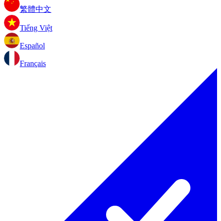
繁體中文
Tiếng Việt
Español
Français