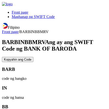
Front page
Maghanap ng SWIFT Code
Filipino
Front page
/
BARBINBBMRV
BARBINBBMRV
Ang ay ang SWIFT
Code ng BANK OF BARODA
Kopyahin ang Code
BARB
code ng bangko
IN
code ng bansa
BB