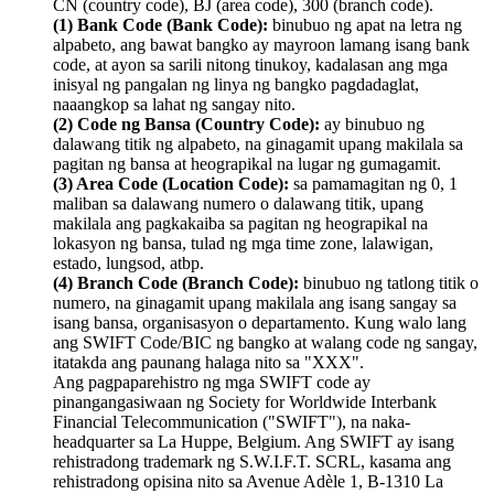
CN (country code), BJ (area code), 300 (branch code).
(1) Bank Code (Bank Code):
binubuo ng apat na letra ng
alpabeto, ang bawat bangko ay mayroon lamang isang bank
code, at ayon sa sarili nitong tinukoy, kadalasan ang mga
inisyal ng pangalan ng linya ng bangko pagdadaglat,
naaangkop sa lahat ng sangay nito.
(2) Code ng Bansa (Country Code):
ay binubuo ng
dalawang titik ng alpabeto, na ginagamit upang makilala sa
pagitan ng bansa at heograpikal na lugar ng gumagamit.
(3) Area Code (Location Code):
sa pamamagitan ng 0, 1
maliban sa dalawang numero o dalawang titik, upang
makilala ang pagkakaiba sa pagitan ng heograpikal na
lokasyon ng bansa, tulad ng mga time zone, lalawigan,
estado, lungsod, atbp.
(4) Branch Code (Branch Code):
binubuo ng tatlong titik o
numero, na ginagamit upang makilala ang isang sangay sa
isang bansa, organisasyon o departamento. Kung walo lang
ang SWIFT Code/BIC ng bangko at walang code ng sangay,
itatakda ang paunang halaga nito sa "XXX".
Ang pagpaparehistro ng mga SWIFT code ay
pinangangasiwaan ng Society for Worldwide Interbank
Financial Telecommunication ("SWIFT"), na naka-
headquarter sa La Huppe, Belgium. Ang SWIFT ay isang
rehistradong trademark ng S.W.I.F.T. SCRL, kasama ang
rehistradong opisina nito sa Avenue Adèle 1, B-1310 La