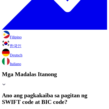
Filipino
한국인
Deutsch
Italiano
Mga Madalas Itanong
Ano ang pagkakaiba sa pagitan ng
SWIFT code at BIC code?