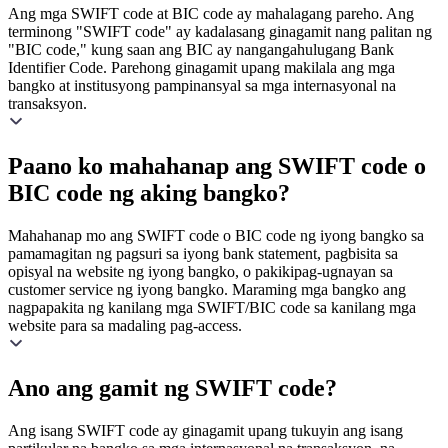
Ang mga SWIFT code at BIC code ay mahalagang pareho. Ang
terminong "SWIFT code" ay kadalasang ginagamit nang palitan ng
"BIC code," kung saan ang BIC ay nangangahulugang Bank
Identifier Code. Parehong ginagamit upang makilala ang mga
bangko at institusyong pampinansyal sa mga internasyonal na
transaksyon.
Paano ko mahahanap ang SWIFT code o
BIC code ng aking bangko?
Mahahanap mo ang SWIFT code o BIC code ng iyong bangko sa
pamamagitan ng pagsuri sa iyong bank statement, pagbisita sa
opisyal na website ng iyong bangko, o pakikipag-ugnayan sa
customer service ng iyong bangko. Maraming mga bangko ang
nagpapakita ng kanilang mga SWIFT/BIC code sa kanilang mga
website para sa madaling pag-access.
Ano ang gamit ng SWIFT code?
Ang isang SWIFT code ay ginagamit upang tukuyin ang isang