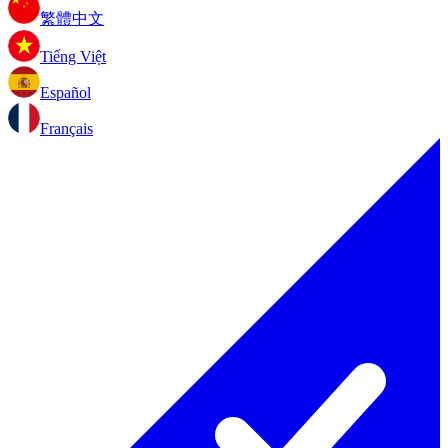
繁體中文
Tiếng Việt
Español
Français