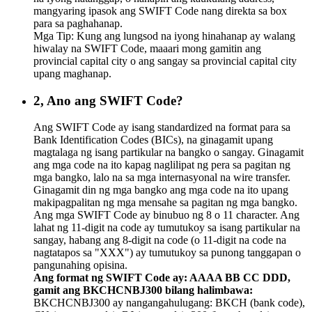
mangyaring ipasok ang SWIFT Code nang direkta sa box
para sa paghahanap.
Mga Tip: Kung ang lungsod na iyong hinahanap ay walang
hiwalay na SWIFT Code, maaari mong gamitin ang
provincial capital city o ang sangay sa provincial capital city
upang maghanap.
2, Ano ang SWIFT Code?
Ang SWIFT Code ay isang standardized na format para sa
Bank Identification Codes (BICs), na ginagamit upang
magtalaga ng isang partikular na bangko o sangay. Ginagamit
ang mga code na ito kapag naglilipat ng pera sa pagitan ng
mga bangko, lalo na sa mga internasyonal na wire transfer.
Ginagamit din ng mga bangko ang mga code na ito upang
makipagpalitan ng mga mensahe sa pagitan ng mga bangko.
Ang mga SWIFT Code ay binubuo ng 8 o 11 character. Ang
lahat ng 11-digit na code ay tumutukoy sa isang partikular na
sangay, habang ang 8-digit na code (o 11-digit na code na
nagtatapos sa "XXX") ay tumutukoy sa punong tanggapan o
pangunahing opisina.
Ang format ng SWIFT Code ay: AAAA BB CC DDD,
gamit ang BKCHCNBJ300 bilang halimbawa:
BKCHCNBJ300 ay nangangahulugang: BKCH (bank code),