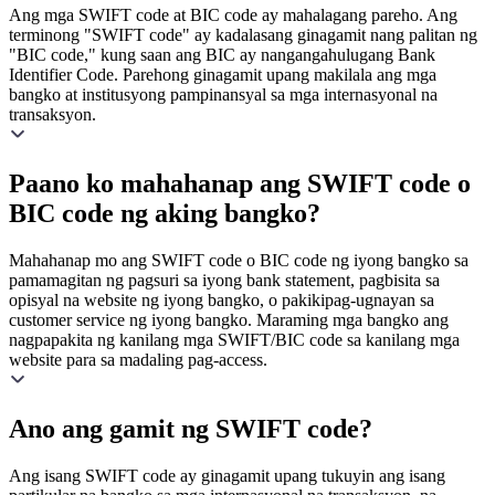
Ang mga SWIFT code at BIC code ay mahalagang pareho. Ang
terminong "SWIFT code" ay kadalasang ginagamit nang palitan ng
"BIC code," kung saan ang BIC ay nangangahulugang Bank
Identifier Code. Parehong ginagamit upang makilala ang mga
bangko at institusyong pampinansyal sa mga internasyonal na
transaksyon.
Paano ko mahahanap ang SWIFT code o
BIC code ng aking bangko?
Mahahanap mo ang SWIFT code o BIC code ng iyong bangko sa
pamamagitan ng pagsuri sa iyong bank statement, pagbisita sa
opisyal na website ng iyong bangko, o pakikipag-ugnayan sa
customer service ng iyong bangko. Maraming mga bangko ang
nagpapakita ng kanilang mga SWIFT/BIC code sa kanilang mga
website para sa madaling pag-access.
Ano ang gamit ng SWIFT code?
Ang isang SWIFT code ay ginagamit upang tukuyin ang isang