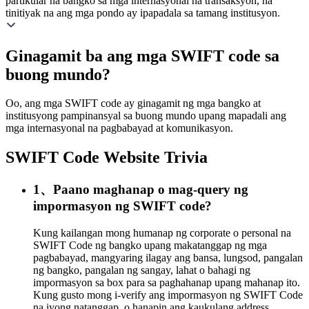
partikular na bangko sa mga internasyonal na transaksyon, na
tinitiyak na ang mga pondo ay ipapadala sa tamang institusyon.
Ginagamit ba ang mga SWIFT code sa
buong mundo?
Oo, ang mga SWIFT code ay ginagamit ng mga bangko at
institusyong pampinansyal sa buong mundo upang mapadali ang
mga internasyonal na pagbabayad at komunikasyon.
SWIFT Code Website Trivia
1、Paano maghanap o mag-query ng
impormasyon ng SWIFT code?
Kung kailangan mong humanap ng corporate o personal na
SWIFT Code ng bangko upang makatanggap ng mga
pagbabayad, mangyaring ilagay ang bansa, lungsod, pangalan
ng bangko, pangalan ng sangay, lahat o bahagi ng
impormasyon sa box para sa paghahanap upang mahanap ito.
Kung gusto mong i-verify ang impormasyon ng SWIFT Code
na iyong natanggap, o hanapin ang kaukulang address,