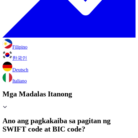
Filipino
한국인
Deutsch
Italiano
Mga Madalas Itanong
Ano ang pagkakaiba sa pagitan ng
SWIFT code at BIC code?