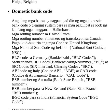
Hulpe, Belgium.
Domestic bank code
Ang ilang mga bansa ay nagpatupad din ng mga domestic
bank code o clearing system para sa mga paglilipat sa loob ng
kanilang mga hangganan. Halimbawa:
Mga routing number sa United States;
Mga routing number at numero ng transaksyon sa Canada;
Pagbukud-bukurin ang mga Code sa United Kingdom;
Mga National Sort Code ng Ireland （National Sort Codes，
NSC）;
BLZ code sa Germany (Bankleitzahl , "BLZ Codes");
Switzerland's BC Codes (Bankenclearing-Nummer , "BC") at
SIC Codes (SIX Interbank Clearing Codes , "SIC");
ABI code ng Italy (Codice ABI , "ABI") at CAB code
(Codice di Avviamento Bancario , "CAB Code");
BSB number ng Australia (Bank State Branch , "BSB
number");
BSB number para sa New Zealand (Bank State Branch,
"BSB number");
IFSC code para sa India (Financial System Code "IFSC
Code").