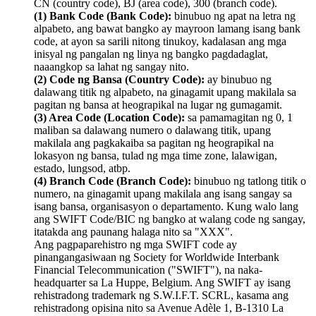
CN (country code), BJ (area code), 300 (branch code).
(1) Bank Code (Bank Code):
binubuo ng apat na letra ng
alpabeto, ang bawat bangko ay mayroon lamang isang bank
code, at ayon sa sarili nitong tinukoy, kadalasan ang mga
inisyal ng pangalan ng linya ng bangko pagdadaglat,
naaangkop sa lahat ng sangay nito.
(2) Code ng Bansa (Country Code):
ay binubuo ng
dalawang titik ng alpabeto, na ginagamit upang makilala sa
pagitan ng bansa at heograpikal na lugar ng gumagamit.
(3) Area Code (Location Code):
sa pamamagitan ng 0, 1
maliban sa dalawang numero o dalawang titik, upang
makilala ang pagkakaiba sa pagitan ng heograpikal na
lokasyon ng bansa, tulad ng mga time zone, lalawigan,
estado, lungsod, atbp.
(4) Branch Code (Branch Code):
binubuo ng tatlong titik o
numero, na ginagamit upang makilala ang isang sangay sa
isang bansa, organisasyon o departamento. Kung walo lang
ang SWIFT Code/BIC ng bangko at walang code ng sangay,
itatakda ang paunang halaga nito sa "XXX".
Ang pagpaparehistro ng mga SWIFT code ay
pinangangasiwaan ng Society for Worldwide Interbank
Financial Telecommunication ("SWIFT"), na naka-
headquarter sa La Huppe, Belgium. Ang SWIFT ay isang
rehistradong trademark ng S.W.I.F.T. SCRL, kasama ang
rehistradong opisina nito sa Avenue Adèle 1, B-1310 La