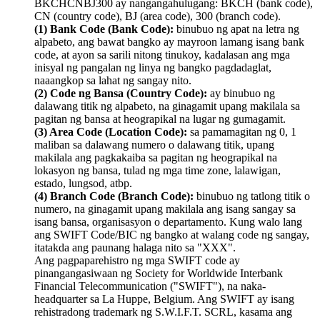
BKCHCNBJ300 ay nangangahulugang: BKCH (bank code),
CN (country code), BJ (area code), 300 (branch code).
(1) Bank Code (Bank Code):
binubuo ng apat na letra ng
alpabeto, ang bawat bangko ay mayroon lamang isang bank
code, at ayon sa sarili nitong tinukoy, kadalasan ang mga
inisyal ng pangalan ng linya ng bangko pagdadaglat,
naaangkop sa lahat ng sangay nito.
(2) Code ng Bansa (Country Code):
ay binubuo ng
dalawang titik ng alpabeto, na ginagamit upang makilala sa
pagitan ng bansa at heograpikal na lugar ng gumagamit.
(3) Area Code (Location Code):
sa pamamagitan ng 0, 1
maliban sa dalawang numero o dalawang titik, upang
makilala ang pagkakaiba sa pagitan ng heograpikal na
lokasyon ng bansa, tulad ng mga time zone, lalawigan,
estado, lungsod, atbp.
(4) Branch Code (Branch Code):
binubuo ng tatlong titik o
numero, na ginagamit upang makilala ang isang sangay sa
isang bansa, organisasyon o departamento. Kung walo lang
ang SWIFT Code/BIC ng bangko at walang code ng sangay,
itatakda ang paunang halaga nito sa "XXX".
Ang pagpaparehistro ng mga SWIFT code ay
pinangangasiwaan ng Society for Worldwide Interbank
Financial Telecommunication ("SWIFT"), na naka-
headquarter sa La Huppe, Belgium. Ang SWIFT ay isang
rehistradong trademark ng S.W.I.F.T. SCRL, kasama ang