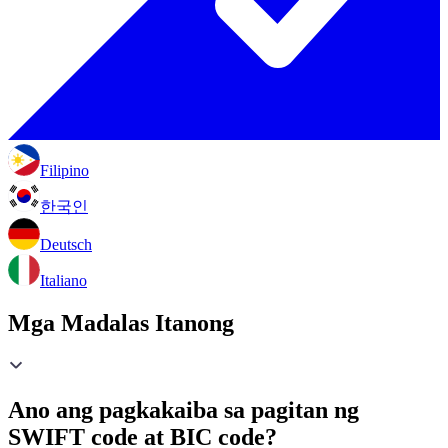
Filipino
한국인
Deutsch
Italiano
Mga Madalas Itanong
Ano ang pagkakaiba sa pagitan ng
SWIFT code at BIC code?