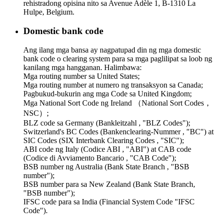
rehistradong opisina nito sa Avenue Adèle 1, B-1310 La
Hulpe, Belgium.
Domestic bank code
Ang ilang mga bansa ay nagpatupad din ng mga domestic
bank code o clearing system para sa mga paglilipat sa loob ng
kanilang mga hangganan. Halimbawa:
Mga routing number sa United States;
Mga routing number at numero ng transaksyon sa Canada;
Pagbukud-bukurin ang mga Code sa United Kingdom;
Mga National Sort Code ng Ireland （National Sort Codes，
NSC）;
BLZ code sa Germany (Bankleitzahl , "BLZ Codes");
Switzerland's BC Codes (Bankenclearing-Nummer , "BC") at
SIC Codes (SIX Interbank Clearing Codes , "SIC");
ABI code ng Italy (Codice ABI , "ABI") at CAB code
(Codice di Avviamento Bancario , "CAB Code");
BSB number ng Australia (Bank State Branch , "BSB
number");
BSB number para sa New Zealand (Bank State Branch,
"BSB number");
IFSC code para sa India (Financial System Code "IFSC
Code").