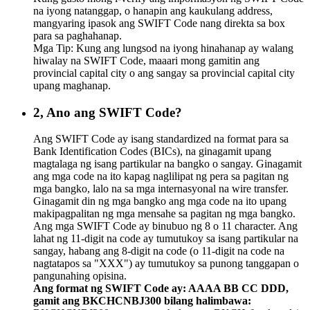
na iyong natanggap, o hanapin ang kaukulang address,
mangyaring ipasok ang SWIFT Code nang direkta sa box
para sa paghahanap.
Mga Tip: Kung ang lungsod na iyong hinahanap ay walang
hiwalay na SWIFT Code, maaari mong gamitin ang
provincial capital city o ang sangay sa provincial capital city
upang maghanap.
2, Ano ang SWIFT Code?
Ang SWIFT Code ay isang standardized na format para sa
Bank Identification Codes (BICs), na ginagamit upang
magtalaga ng isang partikular na bangko o sangay. Ginagamit
ang mga code na ito kapag naglilipat ng pera sa pagitan ng
mga bangko, lalo na sa mga internasyonal na wire transfer.
Ginagamit din ng mga bangko ang mga code na ito upang
makipagpalitan ng mga mensahe sa pagitan ng mga bangko.
Ang mga SWIFT Code ay binubuo ng 8 o 11 character. Ang
lahat ng 11-digit na code ay tumutukoy sa isang partikular na
sangay, habang ang 8-digit na code (o 11-digit na code na
nagtatapos sa "XXX") ay tumutukoy sa punong tanggapan o
pangunahing opisina.
Ang format ng SWIFT Code ay: AAAA BB CC DDD,
gamit ang BKCHCNBJ300 bilang halimbawa: