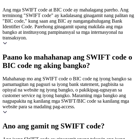
Ang mga SWIFT code at BIC code ay mahalagang pareho. Ang
terminong "SWIFT code" ay kadalasang ginagamit nang palitan ng
"BIC code," kung saan ang BIC ay nangangahulugang Bank
Identifier Code. Parehong ginagamit upang makilala ang mga
bangko at institusyong pampinansyal sa mga internasyonal na
transaksyon.
Paano ko mahahanap ang SWIFT code o
BIC code ng aking bangko?
Mahahanap mo ang SWIFT code o BIC code ng iyong bangko sa
pamamagitan ng pagsuri sa iyong bank statement, pagbisita sa
opisyal na website ng iyong bangko, o pakikipag-ugnayan sa
customer service ng iyong bangko. Maraming mga bangko ang
nagpapakita ng kanilang mga SWIFT/BIC code sa kanilang mga
website para sa madaling pag-access.
Ano ang gamit ng SWIFT code?