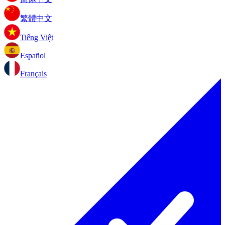
繁體中文
Tiếng Việt
Español
Français