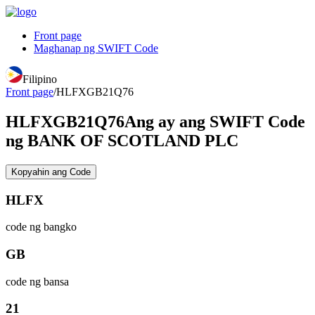
Front page
Maghanap ng SWIFT Code
Filipino
Front page
/
HLFXGB21Q76
HLFXGB21Q76
Ang ay ang SWIFT Code
ng BANK OF SCOTLAND PLC
Kopyahin ang Code
HLFX
code ng bangko
GB
code ng bansa
21