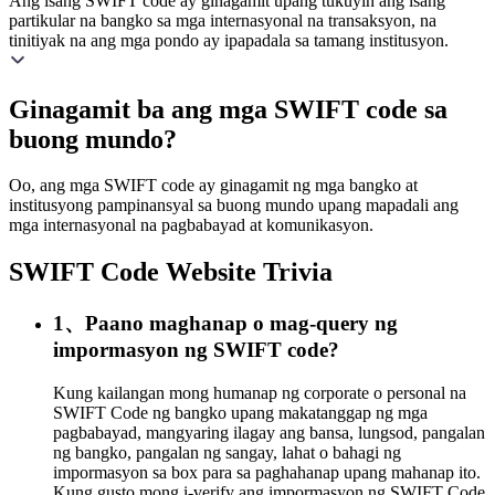
Ang isang SWIFT code ay ginagamit upang tukuyin ang isang
partikular na bangko sa mga internasyonal na transaksyon, na
tinitiyak na ang mga pondo ay ipapadala sa tamang institusyon.
Ginagamit ba ang mga SWIFT code sa
buong mundo?
Oo, ang mga SWIFT code ay ginagamit ng mga bangko at
institusyong pampinansyal sa buong mundo upang mapadali ang
mga internasyonal na pagbabayad at komunikasyon.
SWIFT Code Website Trivia
1、Paano maghanap o mag-query ng
impormasyon ng SWIFT code?
Kung kailangan mong humanap ng corporate o personal na
SWIFT Code ng bangko upang makatanggap ng mga
pagbabayad, mangyaring ilagay ang bansa, lungsod, pangalan
ng bangko, pangalan ng sangay, lahat o bahagi ng
impormasyon sa box para sa paghahanap upang mahanap ito.
Kung gusto mong i-verify ang impormasyon ng SWIFT Code