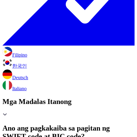
Filipino
한국인
Deutsch
Italiano
Mga Madalas Itanong
Ano ang pagkakaiba sa pagitan ng
SWIFT code at BIC code?