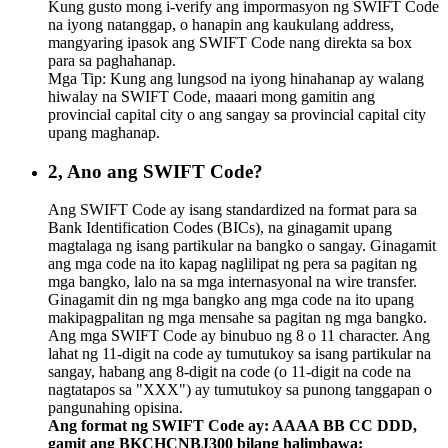
Kung gusto mong i-verify ang impormasyon ng SWIFT Code
na iyong natanggap, o hanapin ang kaukulang address,
mangyaring ipasok ang SWIFT Code nang direkta sa box
para sa paghahanap.
Mga Tip: Kung ang lungsod na iyong hinahanap ay walang
hiwalay na SWIFT Code, maaari mong gamitin ang
provincial capital city o ang sangay sa provincial capital city
upang maghanap.
2, Ano ang SWIFT Code?
Ang SWIFT Code ay isang standardized na format para sa
Bank Identification Codes (BICs), na ginagamit upang
magtalaga ng isang partikular na bangko o sangay. Ginagamit
ang mga code na ito kapag naglilipat ng pera sa pagitan ng
mga bangko, lalo na sa mga internasyonal na wire transfer.
Ginagamit din ng mga bangko ang mga code na ito upang
makipagpalitan ng mga mensahe sa pagitan ng mga bangko.
Ang mga SWIFT Code ay binubuo ng 8 o 11 character. Ang
lahat ng 11-digit na code ay tumutukoy sa isang partikular na
sangay, habang ang 8-digit na code (o 11-digit na code na
nagtatapos sa "XXX") ay tumutukoy sa punong tanggapan o
pangunahing opisina.
Ang format ng SWIFT Code ay: AAAA BB CC DDD,
gamit ang BKCHCNBJ300 bilang halimbawa: