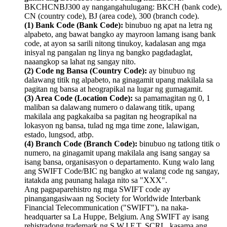
BKCHCNBJ300 ay nangangahulugang: BKCH (bank code),
CN (country code), BJ (area code), 300 (branch code).
(1) Bank Code (Bank Code):
binubuo ng apat na letra ng
alpabeto, ang bawat bangko ay mayroon lamang isang bank
code, at ayon sa sarili nitong tinukoy, kadalasan ang mga
inisyal ng pangalan ng linya ng bangko pagdadaglat,
naaangkop sa lahat ng sangay nito.
(2) Code ng Bansa (Country Code):
ay binubuo ng
dalawang titik ng alpabeto, na ginagamit upang makilala sa
pagitan ng bansa at heograpikal na lugar ng gumagamit.
(3) Area Code (Location Code):
sa pamamagitan ng 0, 1
maliban sa dalawang numero o dalawang titik, upang
makilala ang pagkakaiba sa pagitan ng heograpikal na
lokasyon ng bansa, tulad ng mga time zone, lalawigan,
estado, lungsod, atbp.
(4) Branch Code (Branch Code):
binubuo ng tatlong titik o
numero, na ginagamit upang makilala ang isang sangay sa
isang bansa, organisasyon o departamento. Kung walo lang
ang SWIFT Code/BIC ng bangko at walang code ng sangay,
itatakda ang paunang halaga nito sa "XXX".
Ang pagpaparehistro ng mga SWIFT code ay
pinangangasiwaan ng Society for Worldwide Interbank
Financial Telecommunication ("SWIFT"), na naka-
headquarter sa La Huppe, Belgium. Ang SWIFT ay isang
rehistradong trademark ng S.W.I.F.T. SCRL, kasama ang