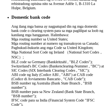
rehistradong opisina nito sa Avenue Adèle 1, B-1310 La
Hulpe, Belgium.
Domestic bank code
Ang ilang mga bansa ay nagpatupad din ng mga domestic
bank code o clearing system para sa mga paglilipat sa loob ng
kanilang mga hangganan. Halimbawa:
Mga routing number sa United States;
Mga routing number at numero ng transaksyon sa Canada;
Pagbukud-bukurin ang mga Code sa United Kingdom;
Mga National Sort Code ng Ireland （National Sort Codes，
NSC）;
BLZ code sa Germany (Bankleitzahl , "BLZ Codes");
Switzerland's BC Codes (Bankenclearing-Nummer , "BC") at
SIC Codes (SIX Interbank Clearing Codes , "SIC");
ABI code ng Italy (Codice ABI , "ABI") at CAB code
(Codice di Avviamento Bancario , "CAB Code");
BSB number ng Australia (Bank State Branch , "BSB
number");
BSB number para sa New Zealand (Bank State Branch,
"BSB number");
IFSC code para sa India (Financial System Code "IFSC
Code").