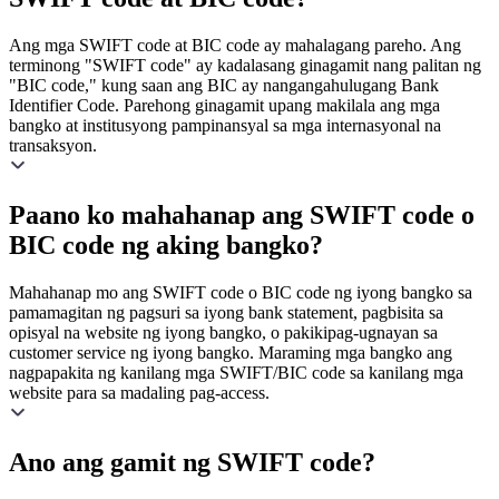
Ang mga SWIFT code at BIC code ay mahalagang pareho. Ang
terminong "SWIFT code" ay kadalasang ginagamit nang palitan ng
"BIC code," kung saan ang BIC ay nangangahulugang Bank
Identifier Code. Parehong ginagamit upang makilala ang mga
bangko at institusyong pampinansyal sa mga internasyonal na
transaksyon.
Paano ko mahahanap ang SWIFT code o
BIC code ng aking bangko?
Mahahanap mo ang SWIFT code o BIC code ng iyong bangko sa
pamamagitan ng pagsuri sa iyong bank statement, pagbisita sa
opisyal na website ng iyong bangko, o pakikipag-ugnayan sa
customer service ng iyong bangko. Maraming mga bangko ang
nagpapakita ng kanilang mga SWIFT/BIC code sa kanilang mga
website para sa madaling pag-access.
Ano ang gamit ng SWIFT code?