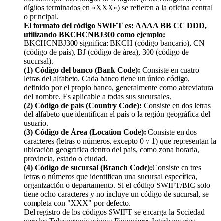
dígitos terminados en «XXX») se refieren a la oficina central
o principal.
El formato del código SWIFT es: AAAA BB CC DDD,
utilizando BKCHCNBJ300 como ejemplo:
BKCHCNBJ300 significa: BKCH (código bancario), CN
(código de país), BJ (código de área), 300 (código de
sucursal).
(1) Código del banco (Bank Code):
Consiste en cuatro
letras del alfabeto. Cada banco tiene un único código,
definido por el propio banco, generalmente como abreviatura
del nombre. Es aplicable a todas sus sucursales.
(2) Código de país (Country Code):
Consiste en dos letras
del alfabeto que identifican el país o la región geográfica del
usuario.
(3) Código de Área (Location Code):
Consiste en dos
caracteres (letras o números, excepto 0 y 1) que representan la
ubicación geográfica dentro del país, como zona horaria,
provincia, estado o ciudad.
(4) Código de sucursal (Branch Code):
Consiste en tres
letras o números que identifican una sucursal específica,
organización o departamento. Si el código SWIFT/BIC solo
tiene ocho caracteres y no incluye un código de sucursal, se
completa con "XXX" por defecto.
Del registro de los códigos SWIFT se encarga la Sociedad
para las Telecomunicaciones Financieras Interbancarias