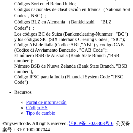
Códigos Sort en el Reino Unido;
Códigos nacionales de clasificación en Irlanda（National Sort
Codes，NSC）;
Códigos BLZ en Alemania （Bankleitzahl ，"BLZ
Codes"）;
Los códigos BC de Suiza (Bankenclearing-Nummer , "BC")
y los códigos SIC (SIX Interbank Clearing Codes , "SIC");
Código ABI de Italia (Codice ABI ,"ABI") y código CAB
(Codice di Avviamento Bancario , "CAB Code");
El número BSB de Australia (Bank State Branch ,"BSB
number");
Número BSB de Nueva Zelanda (Bank State Branch, "BSB
number");
Código IFSC para la India (Financial System Code "IFSC
Code")
Recursos
Portal de información
Código HS
Tipo de cambio
©myswiftcode. All rights reserved.
沪ICP备17023308号-6
公安备
案号：31011002007044