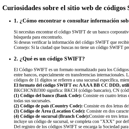
Curiosidades sobre el sitio web de código
1. ¿Cómo encontrar o consultar información s
Si necesitas encontrar el código SWIFT de un banco corporativo 
búsqueda para encontrarlo.
Si deseas verificar la información del código SWIFT que recibi
Consejo: Si la ciudad que buscas no tiene un código SWIFT propio
2. ¿Qué es un código SWIFT?
El Código SWIFT es un formato normalizado para los Códigos de I
entre bancos, especialmente en transferencias internacionales. 
códigos de 11 dígitos se refieren a una sucursal específica, mien
El formato del código SWIFT es: AAAA BB CC DDD, ut
BKCHCNBJ300 significa: BKCH (código bancario), CN (código d
(1) Código del banco (Bank Code):
Consiste en cuatro letras
todas sus sucursales.
(2) Código de país (Country Code):
Consiste en dos letras del
(3) Código de Área (Location Code):
Consiste en dos caracte
(4) Código de sucursal (Branch Code):
Consiste en tres letr
incluye un código de sucursal, se completa con "XXX" por def
Del registro de los códigos SWIFT se encarga la Sociedad par