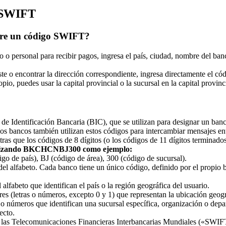
s SWIFT
obre un código SWIFT?
o personal para recibir pagos, ingresa el país, ciudad, nombre del banc
ste o encontrar la dirección correspondiente, ingresa directamente el 
, puedes usar la capital provincial o la sucursal en la capital provinci
dentificación Bancaria (BIC), que se utilizan para designar un banco o
Los bancos también utilizan estos códigos para intercambiar mensajes e
tras que los códigos de 8 dígitos (o los códigos de 11 dígitos terminado
ilizando BKCHCNBJ300 como ejemplo:
e país), BJ (código de área), 300 (código de sucursal).
 del alfabeto. Cada banco tiene un único código, definido por el propi
 alfabeto que identifican el país o la región geográfica del usuario.
res (letras o números, excepto 0 y 1) que representan la ubicación geogr
as o números que identifican una sucursal específica, organización o de
ecto.
a las Telecomunicaciones Financieras Interbancarias Mundiales («SWI