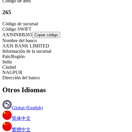
Código de área
265
Código de sucursal
Código SWIFT
AXISINBB265
Copiar código
Nombre del banco
AXIS BANK LIMITED
Información de la sucursal
País/Región
India
Ciudad
NAGPUR
Dirección del banco
Otros Idiomas
Global (English)
简体中文
繁體中文