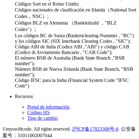
Códigos Sort en el Reino Unido;
Códigos nacionales de clasificación en Irlanda（National Sort
Codes，NSC）;
Códigos BLZ en Alemania （Bankleitzahl ，"BLZ
Codes"）;
Los códigos BC de Suiza (Bankenclearing-Nummer , "BC")
y los códigos SIC (SIX Interbank Clearing Codes , "SIC");
Código ABI de Italia (Codice ABI ,"ABI") y código CAB
(Codice di Avviamento Bancario , "CAB Code");
El número BSB de Australia (Bank State Branch ,"BSB
number");
Número BSB de Nueva Zelanda (Bank State Branch, "BSB
number");
Código IFSC para la India (Financial System Code "IFSC
Code")
Recursos
Portal de información
Código HS
Tipo de cambio
©myswiftcode. All rights reserved.
沪ICP备17023308号-6
公安备
案号：31011002007044