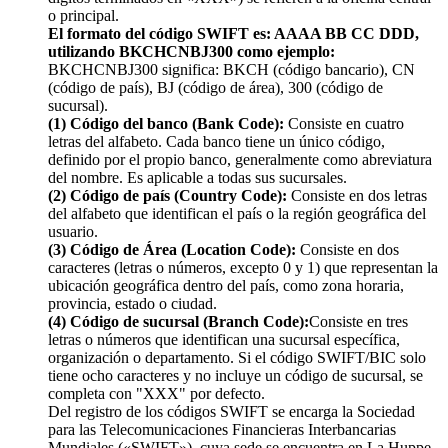
o principal.
El formato del código SWIFT es: AAAA BB CC DDD,
utilizando BKCHCNBJ300 como ejemplo:
BKCHCNBJ300 significa: BKCH (código bancario), CN
(código de país), BJ (código de área), 300 (código de
sucursal).
(1) Código del banco (Bank Code):
Consiste en cuatro
letras del alfabeto. Cada banco tiene un único código,
definido por el propio banco, generalmente como abreviatura
del nombre. Es aplicable a todas sus sucursales.
(2) Código de país (Country Code):
Consiste en dos letras
del alfabeto que identifican el país o la región geográfica del
usuario.
(3) Código de Área (Location Code):
Consiste en dos
caracteres (letras o números, excepto 0 y 1) que representan la
ubicación geográfica dentro del país, como zona horaria,
provincia, estado o ciudad.
(4) Código de sucursal (Branch Code):
Consiste en tres
letras o números que identifican una sucursal específica,
organización o departamento. Si el código SWIFT/BIC solo
tiene ocho caracteres y no incluye un código de sucursal, se
completa con "XXX" por defecto.
Del registro de los códigos SWIFT se encarga la Sociedad
para las Telecomunicaciones Financieras Interbancarias
Mundiales («SWIFT»), cuya sede se encuentra en La Huppe,