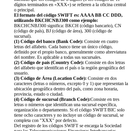
dígitos terminados en «XXX») se refieren a la oficina central
o principal.
El formato del código SWIFT es: AAAA BB CC DDD,
utilizando BKCHCNBJ300 como ejemplo:
BKCHCNBJ300 significa: BKCH (código bancario), CN
(código de país), BJ (código de área), 300 (código de
sucursal).
(1) Código del banco (Bank Code):
Consiste en cuatro
letras del alfabeto. Cada banco tiene un único código,
definido por el propio banco, generalmente como abreviatura
del nombre. Es aplicable a todas sus sucursales.
(2) Código de país (Country Code):
Consiste en dos letras
del alfabeto que identifican el país o la región geográfica del
usuario.
(3) Código de Área (Location Code):
Consiste en dos
caracteres (letras o números, excepto 0 y 1) que representan la
ubicación geográfica dentro del país, como zona horaria,
provincia, estado o ciudad.
(4) Código de sucursal (Branch Code):
Consiste en tres
letras o números que identifican una sucursal específica,
organización o departamento. Si el código SWIFT/BIC solo
tiene ocho caracteres y no incluye un código de sucursal, se
completa con "XXX" por defecto.
Del registro de los códigos SWIFT se encarga la Sociedad
para las Telecomunicaciones Financieras Interbancarias