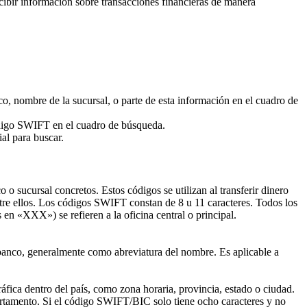
ecibir información sobre transacciones financieras de manera
o, nombre de la sucursal, o parte de esta información en el cuadro de
código SWIFT en el cuadro de búsqueda.
al para buscar.
 sucursal concretos. Estos códigos se utilizan al transferir dinero
ntre ellos. Los códigos SWIFT constan de 8 u 11 caracteres. Todos los
s en «XXX») se refieren a la oficina central o principal.
o banco, generalmente como abreviatura del nombre. Es aplicable a
áfica dentro del país, como zona horaria, provincia, estado o ciudad.
partamento. Si el código SWIFT/BIC solo tiene ocho caracteres y no