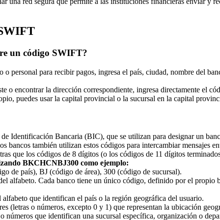
ar una red segura que permite a las instituciones financieras enviar y r
s SWIFT
obre un código SWIFT?
o personal para recibir pagos, ingresa el país, ciudad, nombre del banc
ste o encontrar la dirección correspondiente, ingresa directamente el 
, puedes usar la capital provincial o la sucursal en la capital provinci
dentificación Bancaria (BIC), que se utilizan para designar un banco o
Los bancos también utilizan estos códigos para intercambiar mensajes e
tras que los códigos de 8 dígitos (o los códigos de 11 dígitos terminado
ilizando BKCHCNBJ300 como ejemplo:
e país), BJ (código de área), 300 (código de sucursal).
 del alfabeto. Cada banco tiene un único código, definido por el propi
 alfabeto que identifican el país o la región geográfica del usuario.
res (letras o números, excepto 0 y 1) que representan la ubicación geogr
as o números que identifican una sucursal específica, organización o de