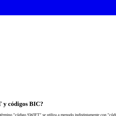
T y códigos BIC?
término "código SWIFT" se utiliza a menudo indistintamente con "códi