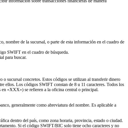
ecibir información sobre transacciones financieras de manera
o, nombre de la sucursal, o parte de esta información en el cuadro de
código SWIFT en el cuadro de búsqueda.
al para buscar.
 sucursal concretos. Estos códigos se utilizan al transferir dinero
ntre ellos. Los códigos SWIFT constan de 8 u 11 caracteres. Todos los
s en «XXX») se refieren a la oficina central o principal.
o banco, generalmente como abreviatura del nombre. Es aplicable a
áfica dentro del país, como zona horaria, provincia, estado o ciudad.
partamento. Si el código SWIFT/BIC solo tiene ocho caracteres y no