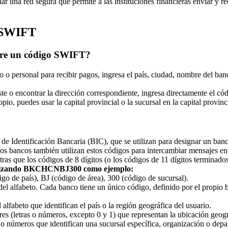
ar una red segura que permite a las instituciones financieras enviar y r
s SWIFT
obre un código SWIFT?
o personal para recibir pagos, ingresa el país, ciudad, nombre del banc
ste o encontrar la dirección correspondiente, ingresa directamente el 
, puedes usar la capital provincial o la sucursal en la capital provinci
dentificación Bancaria (BIC), que se utilizan para designar un banco o
Los bancos también utilizan estos códigos para intercambiar mensajes e
tras que los códigos de 8 dígitos (o los códigos de 11 dígitos terminado
ilizando BKCHCNBJ300 como ejemplo:
e país), BJ (código de área), 300 (código de sucursal).
 del alfabeto. Cada banco tiene un único código, definido por el propi
 alfabeto que identifican el país o la región geográfica del usuario.
res (letras o números, excepto 0 y 1) que representan la ubicación geogr
as o números que identifican una sucursal específica, organización o de