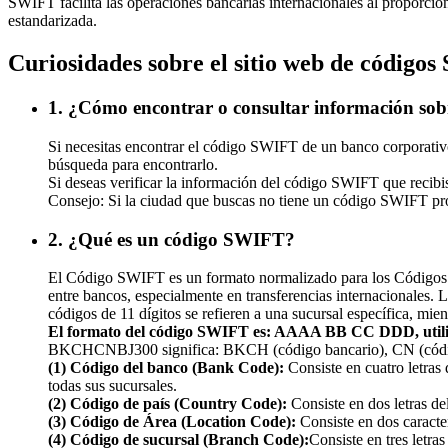
SWIFT facilita las operaciones bancarias internacionales al proporcion
estandarizada.
Curiosidades sobre el sitio web de código
1. ¿Cómo encontrar o consultar información s
Si necesitas encontrar el código SWIFT de un banco corporativo 
búsqueda para encontrarlo.
Si deseas verificar la información del código SWIFT que recibi
Consejo: Si la ciudad que buscas no tiene un código SWIFT propio
2. ¿Qué es un código SWIFT?
El Código SWIFT es un formato normalizado para los Códigos de I
entre bancos, especialmente en transferencias internacionales. 
códigos de 11 dígitos se refieren a una sucursal específica, mien
El formato del código SWIFT es: AAAA BB CC DDD, ut
BKCHCNBJ300 significa: BKCH (código bancario), CN (código d
(1) Código del banco (Bank Code):
Consiste en cuatro letras
todas sus sucursales.
(2) Código de país (Country Code):
Consiste en dos letras del
(3) Código de Área (Location Code):
Consiste en dos caracte
(4) Código de sucursal (Branch Code):
Consiste en tres letr