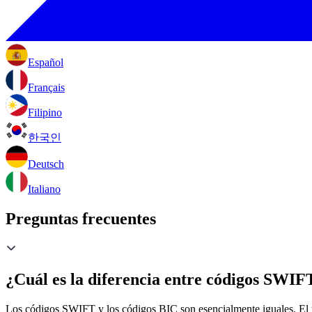
Español
Français
Filipino
한국인
Deutsch
Italiano
Preguntas frecuentes
¿Cuál es la diferencia entre códigos SWIF
Los códigos SWIFT y los códigos BIC son esencialmente iguales. El 