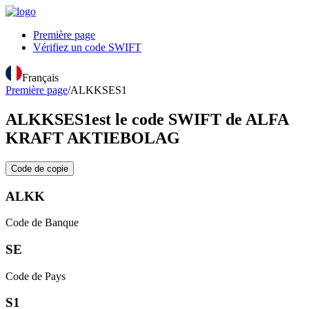
Première page
Vérifiez un code SWIFT
Français
Première page
/
ALKKSES1
ALKKSES1
est le code SWIFT de ALFA
KRAFT AKTIEBOLAG
Code de copie
ALKK
Code de Banque
SE
Code de Pays
S1