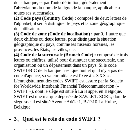
de la banque, et par l'auto-définition, généralement
l'abréviation du nom de la ligne de la banque, applicable à
toutes ses succursales.
(2) Code pays (Country Code) :
composé de deux lettres de
l'alphabet, il sert à distinguer le pays et la zone géographique
de l'utilisateur.
(3) Code de zone (Code de localisation) :
par 0, 1 autre que
deux chiffres ou deux lettres, pour distinguer la situation
géographique du pays, comme les fuseaux horaires, les
provinces, les États, les villes, etc.
(4) Code de la succursale (Branch Code) :
composé de trois
lettres ou chiffres, utilisé pour distinguer une succursale, une
organisation ou un département dans un pays. Si le code
SWIFT/BIC de la banque n'est que huit et qu'il n'y a pas de
code d'agence, sa valeur initiale est fixée à « XXX ».
L'enregistrement des codes SWIFT est assuré par la Society
for Worldwide Interbank Financial Telecommunication («
SWIFT »), dont le siège est situé à La Huppe, en Belgique.
SWIFT est une marque déposée de S.W.I.F.T. SCRL, dont le
siège social est situé Avenue Adèle 1, B-1310 La Hulpe,
Belgique.
3、Quel est le rôle du code SWIFT ?